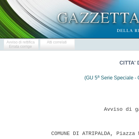
Avviso di rettifica
Atti correlati
Errata corrige
CITTA' 
a
(GU 5
Serie Speciale - C
                   Avviso di g
  COMUNE DI ATRIPALDA, Piazza 