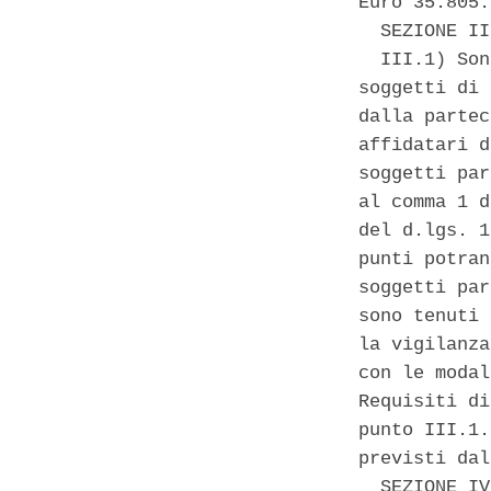
Euro 35.805.
  SEZIONE II
  III.1) Son
soggetti di 
dalla partec
affidatari d
soggetti par
al comma 1 d
del d.lgs. 1
punti potran
soggetti par
sono tenuti 
la vigilanza
con le modal
Requisiti di
punto III.1.
previsti dal
  SEZIONE IV