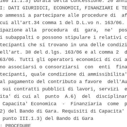
160 II.1.3) Durata della Concessione: 20 anni
I: DATI GIURIDICI, ECONOMICI, FINANZIARI E TE
o ammessi a partecipare alle procedure di  af
cui all'art.34 comma 1 del D.L.vo n. 163/06. 
ipazione alla  procedura  di  gara,  ne'  pos
i subappalti o possono stipulare i relativi c
tecipanti che si trovano in una delle condizi
ell'art. 38 del d.lgs. 163/06 e al comma 2  d
63/06. Tutti gli operatori economici di cui a
no associarsi o consorziarsi  con  enti  fina
tecipanti, quale condizione di ammissibilita'
al pagamento del contributo a favore  dell'Au
 sui contratti pubblici di lavori, servizi  e
ita' di cui al  punto  A.6)  del  disciplinar
 Capacita' Economica  -  Finanziaria  come  p
2) del Bando di Gara. Requisiti di Capacita' 
 punto III.1.3) del Bando di Gara 

: PROCEDURE 
