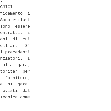
. 

CNICI 

fidamento  i

Sono esclusi

sono  essere

ontratti,  i

oni  di  cui

ell'art.  34

i precedenti

nziatori.  I

 alla  gara,

torita'  per

  forniture,

e  di  gara.

revisti  dal

Tecnica come
