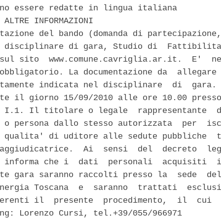
no essere redatte in lingua italiana 

 ALTRE INFORMAZIONI 

tazione del bando (domanda di partecipazione,
 disciplinare di gara, Studio di  Fattibilita
sul sito  www.comune.cavriglia.ar.it.  E'  ne
obbligatorio. La documentazione da  allegare 
tamente indicata nel disciplinare  di  gara. 
te il giorno 15/09/2010 alle ore 10.00 presso
 I.1. Il titolare o legale  rappresentante  d
 o persona dallo stesso autorizzata  per  isc
 qualita' di uditore alle sedute pubbliche  t
aggiudicatrice.  Ai  sensi  del  decreto  leg
 informa che i  dati  personali  acquisiti  i
te gara saranno raccolti presso la  sede  del
nergia Toscana  e  saranno  trattati  esclusi
erenti il  presente  procedimento,  il  cui  
ng: Lorenzo Cursi, tel.+39/055/966971 
