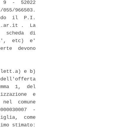
 9  -  52022

/055/966503.

do  il  P.I.

.ar.it .  La

  scheda  di

',  etc)  e'

erte  devono

lett.a) e b)

dell'offerta

mma  1,  del

izzazione  e

 nel  comune

000030007  -

iglia,  come

imo stimato:
