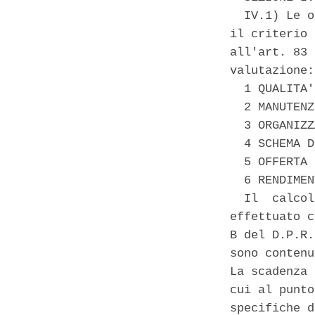
  IV.1) Le o
il criterio 
all'art. 83 
valutazione: 
  1 QUALITA'
  2 MANUTENZ
  3 ORGANIZZ
  4 SCHEMA D
  5 OFFERTA 
  6 RENDIMEN
  Il  calcol
effettuato c
B del D.P.R.
sono contenu
La scadenza 
cui al punto
specifiche d