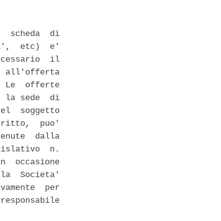
  scheda  di

',  etc)  e'

cessario  il

 all'offerta

 Le  offerte

 la sede  di

el  soggetto

ritto,  puo'

enute  dalla

islativo  n.

n  occasione

la  Societa'

vamente  per

responsabile
