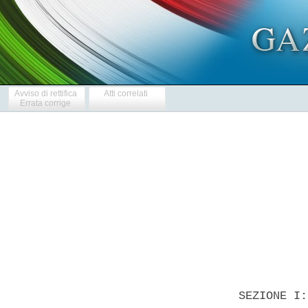
Avviso di rettifica
Atti correlati
Errata corrige
            
  SEZIONE I: