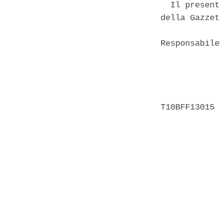
  Il present
della Gazzet
Responsabile
            
            