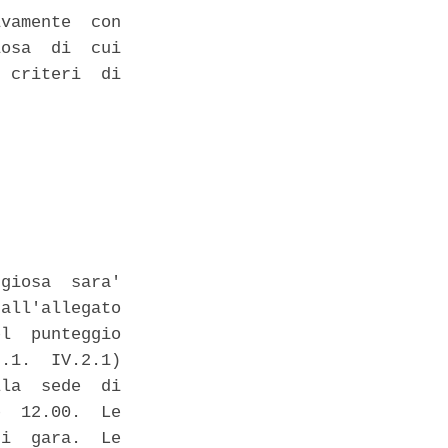
vamente  con

osa  di  cui

 criteri  di

giosa  sara'

all'allegato

l  punteggio

.1.  IV.2.1)

la  sede  di

  12.00.  Le

i  gara.  Le
