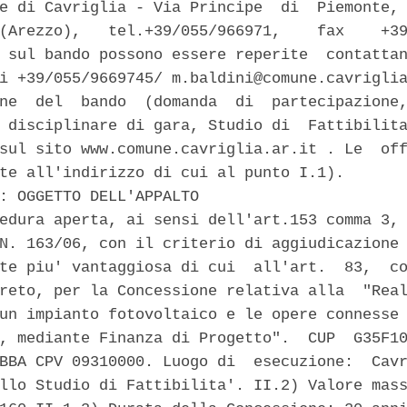
e di Cavriglia - Via Principe  di  Piemonte, 
(Arezzo),   tel.+39/055/966971,    fax    +39
 sul bando possono essere reperite  contattan
i +39/055/9669745/ m.baldini@comune.cavriglia
ne  del  bando  (domanda  di  partecipazione,
 disciplinare di gara, Studio di  Fattibilita
sul sito www.comune.cavriglia.ar.it . Le  off
te all'indirizzo di cui al punto I.1). 

: OGGETTO DELL'APPALTO 

edura aperta, ai sensi dell'art.153 comma 3, 
N. 163/06, con il criterio di aggiudicazione 
te piu' vantaggiosa di cui  all'art.  83,  co
reto, per la Concessione relativa alla  "Real
un impianto fotovoltaico e le opere connesse 
, mediante Finanza di Progetto".  CUP  G35F10
BBA CPV 09310000. Luogo di  esecuzione:  Cavr
llo Studio di Fattibilita'. II.2) Valore mass