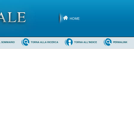
HOME
L SOMMARIO
TORNA ALLA RICERCA
TORNA ALL'INDICE
PERMALINK