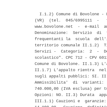
  I.1.2) Comune di Bovolone - 
(VR)  (tel.  045/6995111  -   
www.bovolone.net  -  e-mail  a
Denominazione:  Servizio  di  
frequentanti la  scuola  dell'
territorio comunale II.1.2)  T
Servizi -  Categoria:  2  -  D
scolastico". CPC 712 - CPV 601
Comune di Bovolone. II.1.3) L'
II.1.7) L'appalto rientra  nel
sugli appalti pubblici: SI. II
Ammissibilita'  di  varianti: 
740.000,00 (IVA esclusa) per t
Opzioni: NO. II.3) Durata  app
III.1.1) Cauzioni e  garanzie: