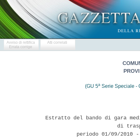
Avviso di rettifica
Atti correlati
Errata corrige
COMUN
PROVI
a
(GU 5
Serie Speciale - C
Estratto del bando di gara med
                       di tras
          periodo 01/09/2010 -