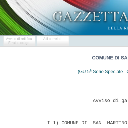
Avviso di rettifica
Atti correlati
Errata corrige
COMUNE DI SA
a
(GU 5
Serie Speciale - C
                  Avviso di ga
  I.1) COMUNE DI  SAN  MARTINO