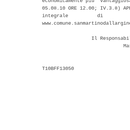
economicamente piu' vantaggios
05.08.10 ORE 12.00; IV.3.8) AP
integrale          di         
www.comune.sanmartinodallargine
                 Il Responsabi
                            Mar