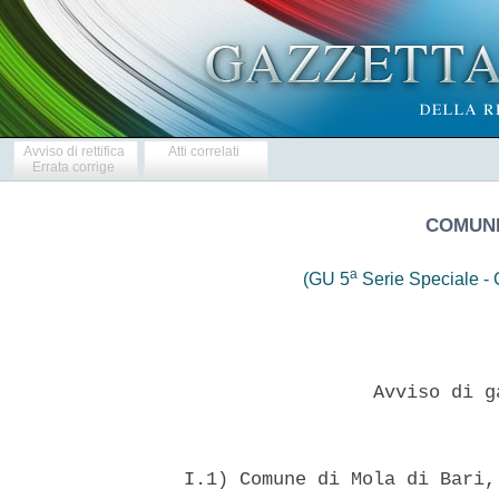
Avviso di rettifica
Atti correlati
Errata corrige
COMUNE
a
(GU 5
Serie Speciale - C
                   Avviso di g
  I.1) Comune di Mola di Bari,