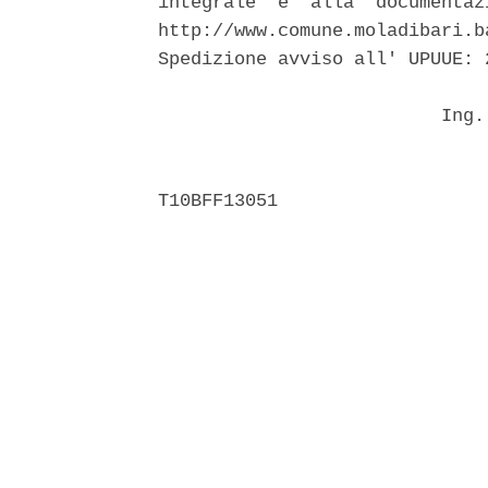
integrale  e  alla  documentaz
http://www.comune.moladibari.b
Spedizione avviso all' UPUUE: 2
                          Ing.