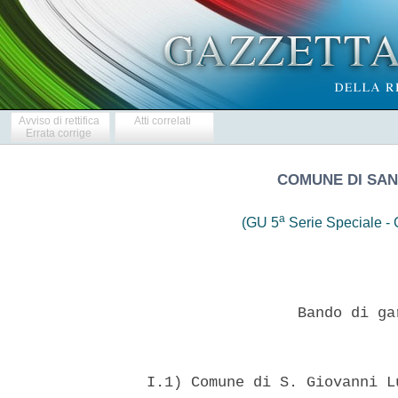
Avviso di rettifica
Atti correlati
Errata corrige
COMUNE DI SAN
a
(GU 5
Serie Speciale - C
                   Bando di ga
  I.1) Comune di S. Giovanni L