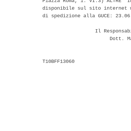
Piazza Roma, 1. VI.3) ALTRE  I
disponibile sul sito internet 
di spedizione alla GUCE: 23.06.
                  Il Responsab
                       Dott. M