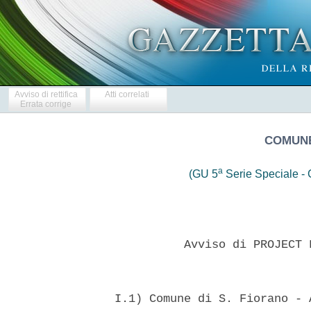
Avviso di rettifica
Atti correlati
Errata corrige
COMUNE
a
(GU 5
Serie Speciale - C
            Avviso di PROJECT 
  I.1) Comune di S. Fiorano - 