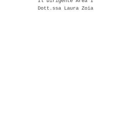
             Il Dirigente Area I 

             Dott.ssa Laura Zoia 
