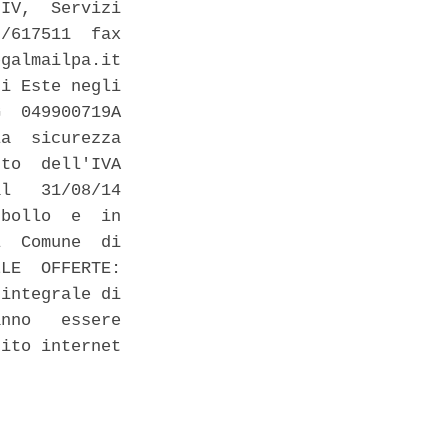
IV,  Servizi

/617511  fax

galmailpa.it

i Este negli

  049900719A

a  sicurezza

to  dell'IVA

l   31/08/14

bollo  e  in

  Comune  di

LE  OFFERTE:

integrale di

nno   essere

ito internet
