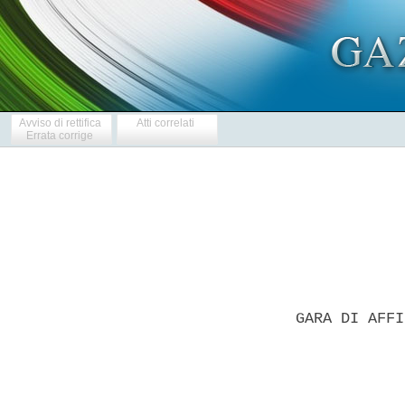
Avviso di rettifica
Atti correlati
Errata corrige
GARA DI AFFI
            