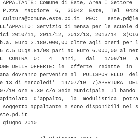
 APPALTANTE: Comune di Este, Area I Settore  
 P.zza  Maggiore  6,  35042  Este,  Tel  0429
 cultura@comune.este.pd.it  PEC:   este.pd@le
LL'APPALTO: Servizio di mensa per le scuole d
ici 2010/11, 2011/12, 2012/13, 2013/14  3)CIG
b.a. Euro 2.180.000,00 oltre agli oneri per l
6 c.5 DLgs.81/08 pari ad Euro 6.000,00 al net
L  CONTRATTO:   4   anni,   dal   1/09/10   a
ONE DELLE OFFERTE: le  offerte  redatte  in  
ana dovranno pervenire al  POLISPORTELLO  del
e 13 di Mercoledi'  14/07/10  7)APERTURA  DEL
07/10 ore 9.30 c/o Sede Municipale. Il bando 
apitolato  d'appalto,  la  modulistica  potra
 soggetto appaltante e sono disponibili nel s
ste.pd.it. 

 giugno 2010 
