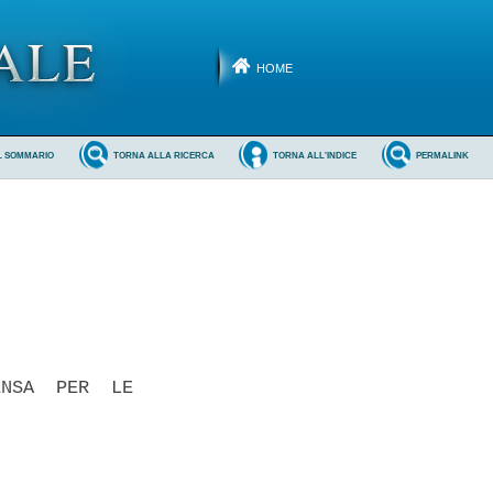
HOME
L SOMMARIO
TORNA ALLA RICERCA
TORNA ALL'INDICE
PERMALINK
NSA  PER  LE
