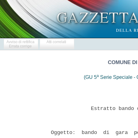
Avviso di rettifica
Atti correlati
Errata corrige
COMUNE DI
a
(GU 5
Serie Speciale - C
               Estratto bando 
  Oggetto:  bando  di  gara  p