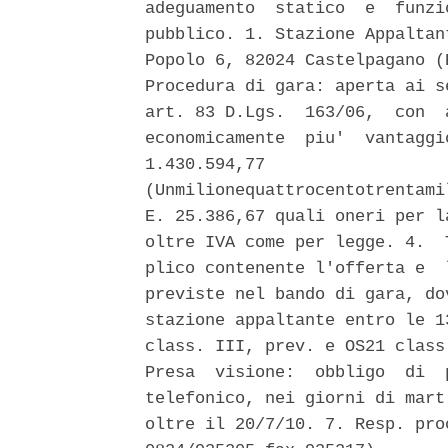
adeguamento  statico  e  funzi
pubblico. 1. Stazione Appaltan
Popolo 6, 82024 Castelpagano (
Procedura di gara: aperta ai s
art. 83 D.Lgs.  163/06,  con  
economicamente  piu'  vantaggi
1.430.594,77

(Unmilionequattrocentotrentami
E. 25.386,67 quali oneri per l
oltre IVA come per legge. 4.  
plico contenente l'offerta e  
previste nel bando di gara, do
stazione appaltante entro le 1
class. III, prev. e OS21 class
Presa  visione:  obbligo  di  
telefonico, nei giorni di mart
oltre il 20/7/10. 7. Resp. pro