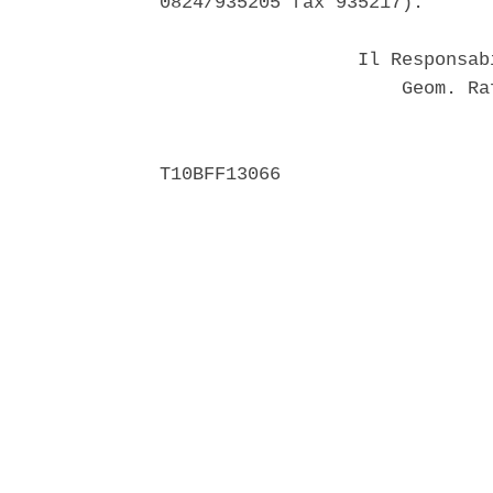
0824/935205 fax 935217). 

                  Il Responsab
                      Geom. Ra