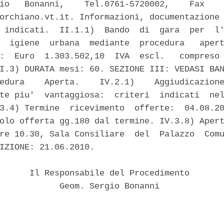
io   Bonanni,    Tel.0761-5720002,    Fax    
orchiano.vt.it. Informazioni, documentazione 
 indicati.  II.1.1)  Bando  di  gara  per  l'
  igiene  urbana  mediante  procedura   apert
:  Euro  1.303.502,10  IVA  escl.   compreso 
I.3) DURATA mesi: 60. SEZIONE III: VEDASI BAN
edura    Aperta.    IV.2.1)    Aggiudicazione
te piu'  vantaggiosa:  criteri  indicati  nel
3.4) Termine  ricevimento  offerte:  04.08.20
olo offerta gg.180 dal termine. IV.3.8) Apert
re 10.30, Sala Consiliare  del  Palazzo  Comu
IZIONE: 21.06.2010. 

      Il Responsabile del Procedimento 

            Geom. Sergio Bonanni 
