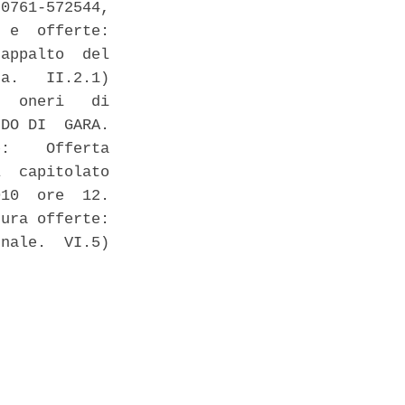
0761-572544,

 e  offerte:

appalto  del

a.   II.2.1)

  oneri   di

DO DI  GARA.

:    Offerta

  capitolato

10  ore  12.

ura offerte:

nale.  VI.5)
