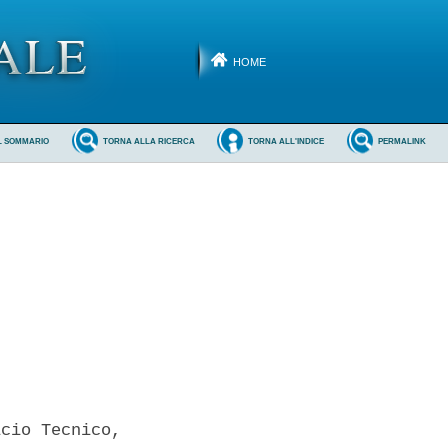
HOME
L SOMMARIO
TORNA ALLA RICERCA
TORNA ALL'INDICE
PERMALINK
cio Tecnico,
