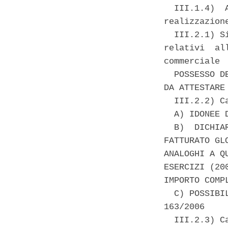
  III.1.4)  
realizzazion
  III.2.1) S
relativi  al
commerciale 

  POSSESSO D
DA ATTESTARE
  III.2.2) C
  A) IDONEE 
  B)  DICHIA
FATTURATO GL
ANALOGHI A Q
ESERCIZI (20
IMPORTO COMP
  C) POSSIBI
163/2006 

  III.2.3) Ca