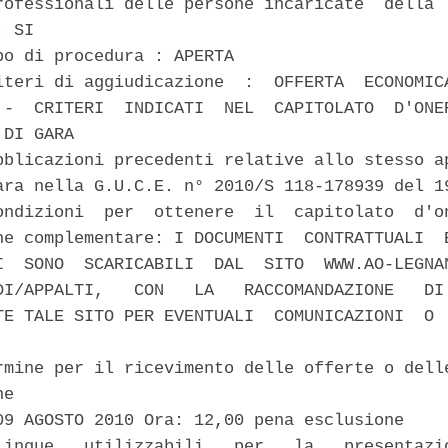
rofessionali delle persone incaricate  della  
 SI 

po di procedura : APERTA 

iteri di aggiudicazione  :  OFFERTA  ECONOMICA
 -  CRITERI  INDICATI  NEL  CAPITOLATO  D'ONER
DI GARA 

bblicazioni precedenti relative allo stesso ap
ara nella G.U.C.E. n° 2010/S 118-178939 del 19
ondizioni  per  ottenere  il  capitolato  d'on
ne complementare: I DOCUMENTI  CONTRATTUALI  E
I  SONO  SCARICABILI  DAL  SITO  WWW.AO-LEGNAN
DI/APPALTI,   CON   LA   RACCOMANDAZIONE   DI 
TE TALE SITO PER EVENTUALI  COMUNICAZIONI  O  
rmine per il ricevimento delle offerte o delle
e 

09 AGOSTO 2010 Ora: 12,00 pena esclusione 

Lingue   utilizzabili   per   la   presentazio