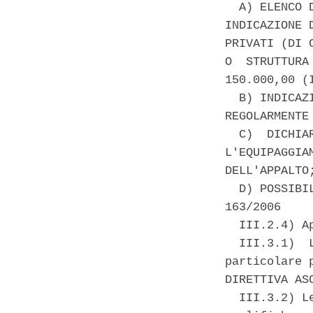
  A) ELENCO 
INDICAZIONE 
PRIVATI (DI 
O  STRUTTURA
150.000,00 (I
  B) INDICAZ
REGOLARMENTE
  C)  DICHIA
L'EQUIPAGGIA
DELL'APPALTO;
  D) POSSIBI
163/2006 

  III.2.4) A
  III.3.1)  
particolare 
DIRETTIVA ASC
  III.3.2) L