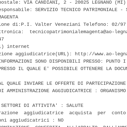
postale: VIA CANDIANI, 2 - 20025 LEGNANO (MI) 
esponsabile: SERVIZIO TECNICO PATRIMONIALE - S
AGENTA 

ione di:P.I. Valter Veneziani Telefono: 02/97.
ttronica:  tecnicopatrimonialemagenta@ao-legna
7 

) internet 

zione aggiudicatrice(URL): http://www.ao-legna
INFORMAZIONI SONO DISPONIBILI PRESSO: PUNTO I.
PRESSO IL QUALE E' POSSIBILE OTTENERE LA DOCUM
AL QUALE INVIARE LE OFFERTE DI PARTECIPAZIONE 
DI AMMINISTRAZIONE AGGIUDICATRICE : ORGANISMO 
 SETTORI DI ATTIVITA' : SALUTE 

razione  aggiudicatrice  acquista  per  conto 
oni aggiudicatrici : NO 
