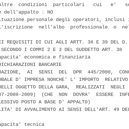
Altre  condizioni  particolari   cui   e'   so
e dell'appalto : NO 

ituazione personale degli operatori, inclusi i
l'iscrizione  nell'albo  professionale  o  nel
EI REQUISITI DI CUI AGLI ARTT. 38 E 39 DEL D. 
 SECONDO I COMMI 2 E 3 DEL SUDDETTO ART. 38 

apacita' economica e finanziaria 

DICHIARAZIONI BANCARIE 

RAZIONE,  AI  SENSI  DEL  DPR  445/2000,  CONC
OBALE D' IMPRESA NONCHE' L' IMPORTO  RELATIVO 
UELLI OGGETTO DELLA GARA,  REALIZZATI  NEGLI  
07-2008-2009)  (CHE  NON  DOVRA'  ESSERE  INFE
LESSIVO POSTO A BASE D' APPALTO) 

LITA' DI AVVALIMENTO AI SENSI DELL'ART. 49 DEL
pacita' tecnica 
