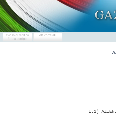
Avviso di rettifica
Atti correlati
Errata corrige
A
            
  I.1) AZIEN