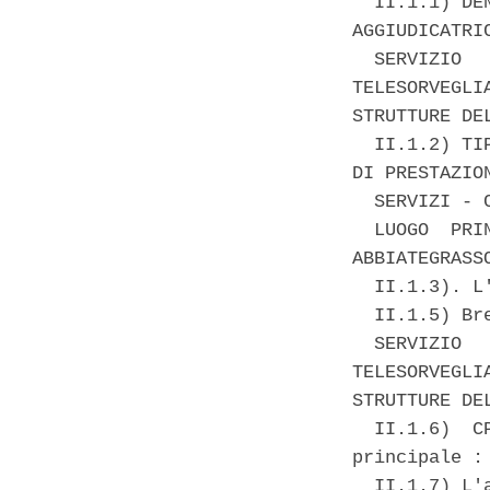
  II.1.1) DE
AGGIUDICATRIC
  SERVIZIO  
TELESORVEGLI
STRUTTURE DE
  II.1.2) TI
DI PRESTAZION
  SERVIZI - 
  LUOGO  PRI
ABBIATEGRASS
  II.1.3). L
  II.1.5) Br
  SERVIZIO  
TELESORVEGLI
STRUTTURE DE
  II.1.6)  C
principale :
  II.1.7) L'