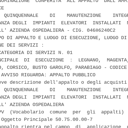
NOMINAZIONE  CONFERITA  ALL'APPALTO  DALL'AMMI
E 

  QUINQUENNALE    DI    MANUTENZIONE    INTEGR
ANZA DEGLI  IMPIANTI  ELEVATORI  INSTALLATI  N
LL' AZIENDA OSPEDALIERA - CIG. 04686240C2 

PO DI APPALTO E LUOGO DI ESECUZIONE, LUOGO DI 
E DEI SERVIZI : 

CATEGORIA DI SERVIZI N. 01 

NCIPALE  DI  ESECUZIONE  :  LEGNANO,  MAGENTA,
O, CORSICO, BUSTO GAROLFO, PARABIAGO - CODICE 
'AVVISO RIGUARDA: APPALTO PUBBLICO 

eve descrizione dell'appalto o degli acquisti 
  QUINQUENNALE    DI    MANUTENZIONE    INTEGR
ANZA DEGLI  IMPIANTI  ELEVATORI  INSTALLATI  N
LL' AZIENDA OSPEDALIERA 

PV  (Vocabolario  comune  per  gli  appalti)  
 Oggetto Principale 50.75.00.00-7 

appalto rientra nel campo  di  applicazione  d