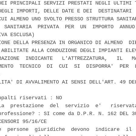
DEI PRINCIPALI SERVIZI PRESTATI NEGLI ULTIMI T
DEGLI IMPORTI, DELLE DATE E DEI  DESTINATARI  
CUI ALMENO UNO SVOLTO PRESSO STRUTTURA SANITAR
  SANITARIA  PRIVATA  PER  UN  IMPORTO  ANNUO 
VA ESCLUSA) 

IONE DELLA PRESENZA IN ORGANICO DI ALMENO  DIE
 ABILITATE ALLA CONDUZIONE DEGLI IMPIANTI ELEV
RAZIONE  INDICANTE   L'ATTREZZATURA,   IL   MA
MENTO  TECNICO  DI  CUI  SI  DISPORRA'  PER  L
 

LITA' DI AVVALIMENTO AI SENSI DELL'ART. 49 DEL
ppalti riservati : NO 

La  prestazione  del  servizio  e'   riservata
professione? : SI come da D.P.R. N. 162 DEL 30
ENSORI 95/16/CE 

e  persone  giuridiche  devono  indicare  il  