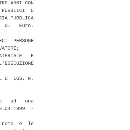
RE ANNI CON

PUBBLICI  O

IA PUBBLICA

 DI   Euro.

CI  PERSONE

ATORI; 

TERIALE   E

'ESECUZIONE

 D. LGS. N.

   ad   una

.04.1999  -

nome  e  le
