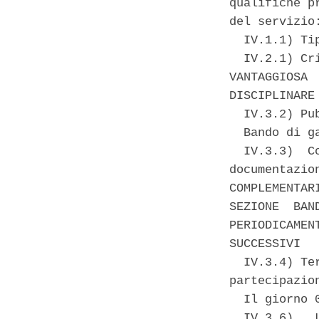
qualifiche p
del servizio:
  IV.1.1) Ti
  IV.2.1) Cr
VANTAGGIOSA 
DISCIPLINARE 
  IV.3.2) Pu
  Bando di g
  IV.3.3)  C
documentazio
COMPLEMENTAR
SEZIONE  BAN
PERIODICAMEN
SUCCESSIVI 

  IV.3.4) Te
partecipazion
  Il giorno 
  IV.3.6)   