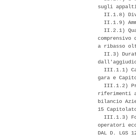
sugli appalt
  II.1.8) Di
  II.1.9) Am
  II.2.1) Qu
comprensivo 
a ribasso olt
  II.3) Dura
dall'aggiudi
  III.1.1) C
gara e Capito
  III.1.2) P
riferimenti 
bilancio Azi
15 Capitolato
  III.1.3) F
operatori ec
DAL D. LGS 1