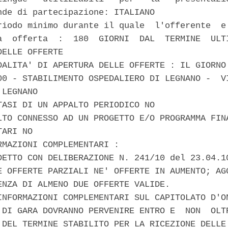
nde di partecipazione: ITALIANO 

riodo minimo durante il quale  l'offerente  e'
a  offerta  :  180  GIORNI  DAL  TERMINE  ULTI
ELLE OFFERTE 

DALITA' DI APERTURA DELLE OFFERTE : IL GIORNO 
00 - STABILIMENTO OSPEDALIERO DI LEGNANO -  VI
LEGNANO 

TASI DI UN APPALTO PERIODICO NO 

LTO CONNESSO AD UN PROGETTO E/O PROGRAMMA FINA
ARI NO 

RMAZIONI COMPLEMENTARI : 

DETTO CON DELIBERAZIONE N. 241/10 del 23.04.10
E OFFERTE PARZIALI NE' OFFERTE IN AUMENTO; AGG
ENZA DI ALMENO DUE OFFERTE VALIDE. 

INFORMAZIONI COMPLEMENTARI SUL CAPITOLATO D'ON
 DI GARA DOVRANNO PERVENIRE ENTRO E  NON  OLTR
 DEL TERMINE STABILITO PER LA RICEZIONE DELLE 