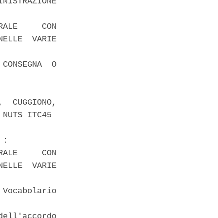
NISTRAZIONE

ALE     CON

ELLE  VARIE

CONSEGNA  O

  CUGGIONO,

NUTS ITC45 

: 

ALE     CON

ELLE  VARIE

Vocabolario

ell'accordo
