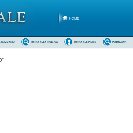
HOME
L SOMMARIO
TORNA ALLA RICERCA
TORNA ALL'INDICE
PERMALINK
O"