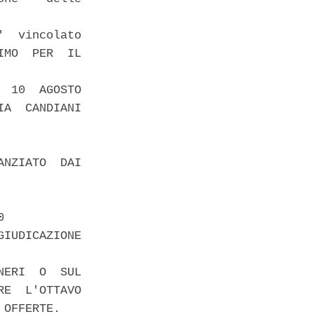
  vincolato

MO  PER  IL

 10  AGOSTO

A  CANDIANI

NZIATO  DAI

 

IUDICAZIONE

ERI  O  SUL

E  L'OTTAVO

OFFERTE. 
