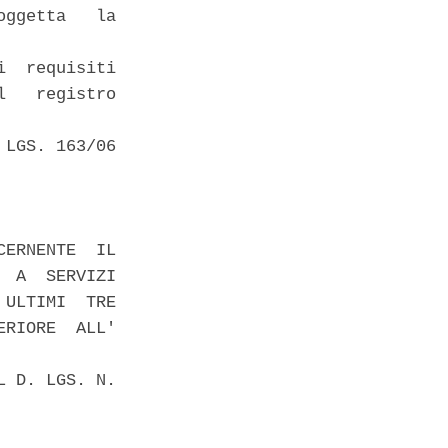
ggetta   la

  requisiti

   registro

LGS. 163/06

ERNENTE  IL

 A  SERVIZI

ULTIMI  TRE

RIORE  ALL'

 D. LGS. N.
