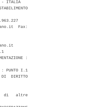
- ITALIA 

TABILIMENTO

963.227 

no.it  Fax:

no.it 

1 

ENTAZIONE :

: PUNTO I.1 

DI  DIRITTO

 di   altre
