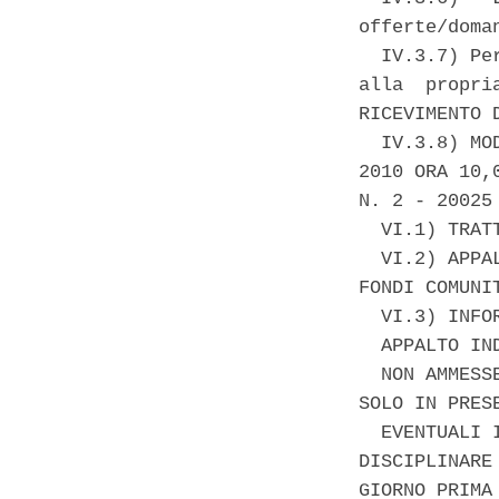
offerte/doma
  IV.3.7) Pe
alla  propri
RICEVIMENTO D
  IV.3.8) MO
2010 ORA 10,
N. 2 - 20025 
  VI.1) TRAT
  VI.2) APPA
FONDI COMUNIT
  VI.3) INFO
  APPALTO IN
  NON AMMESS
SOLO IN PRES
  EVENTUALI 
DISCIPLINARE
GIORNO PRIMA