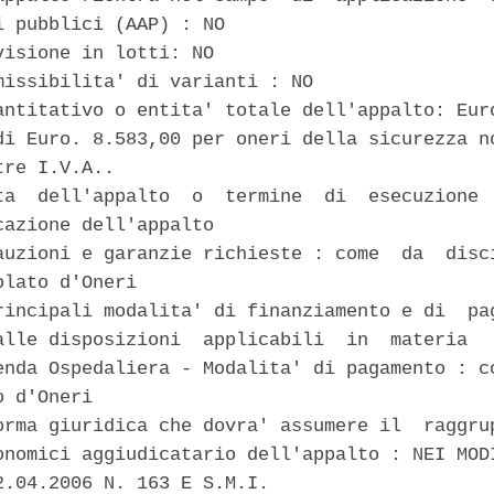
i pubblici (AAP) : NO 

visione in lotti: NO 

missibilita' di varianti : NO 

antitativo o entita' totale dell'appalto: Euro
di Euro. 8.583,00 per oneri della sicurezza no
re I.V.A.. 

ta  dell'appalto  o  termine  di  esecuzione  
cazione dell'appalto 

auzioni e garanzie richieste : come  da  disci
lato d'Oneri 

rincipali modalita' di finanziamento e di  pag
alle disposizioni  applicabili  in  materia  :
enda Ospedaliera - Modalita' di pagamento : co
 d'Oneri 

orma giuridica che dovra' assumere il  raggrup
onomici aggiudicatario dell'appalto : NEI MODI
2.04.2006 N. 163 E S.M.I. 
