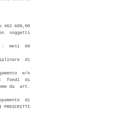
 462.600,00

n  soggetti

:  mesi  60

plinare  di

amento  e/o

  fondi  di

me da  art.

pamento  di

 PRESCRITTI
