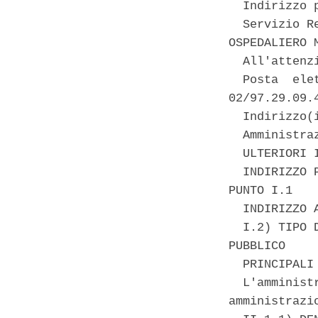
  Indirizzo 
  Servizio R
OSPEDALIERO M
  All'attenz
  Posta  ele
02/97.29.09.4
  Indirizzo(i
  Amministra
  ULTERIORI 
  INDIRIZZO 
PUNTO I.1 

  INDIRIZZO 
  I.2) TIPO 
PUBBLICO 

  PRINCIPALI
  L'amminist
amministrazi