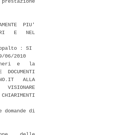
prestazione

MENTE  PIU'

I   E   NEL

palto : SI 

/06/2010 

eri  e   la

  DOCUMENTI

O.IT   ALLA

  VISIONARE

CHIARIMENTI

 domande di

ne    delle
