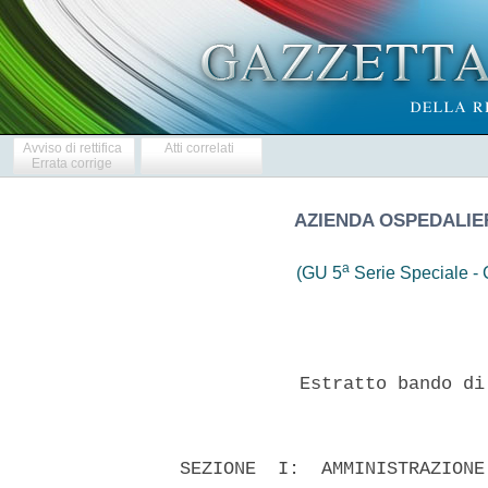
Avviso di rettifica
Atti correlati
Errata corrige
AZIENDA OSPEDALIER
a
(GU 5
Serie Speciale - C
             Estratto bando di
  SEZIONE  I:  AMMINISTRAZIONE