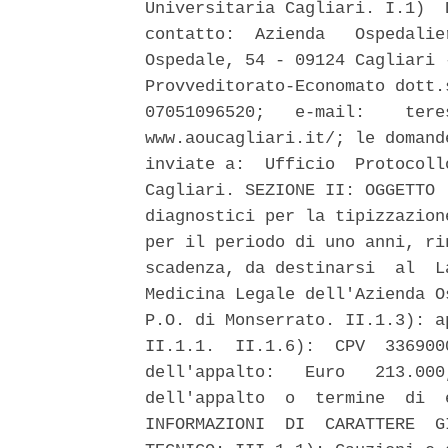
Universitaria Cagliari. I.1)  
contatto:  Azienda   Ospedalie
Ospedale, 54 - 09124 Cagliari 
Provveditorato-Economato dott.
07051096520;   e-mail:    tere
www.aoucagliari.it/; le domand
inviate a:  Ufficio  Protocoll
Cagliari. SEZIONE II: OGGETTO 
diagnostici per la tipizzazion
per il periodo di uno anni, ri
scadenza, da destinarsi  al  L
Medicina Legale dell'Azienda O
P.O. di Monserrato. II.1.3): a
II.1.1.  II.1.6):  CPV  336900
dell'appalto:   Euro   213.000
dell'appalto  o  termine  di  
INFORMAZIONI  DI  CARATTERE  G