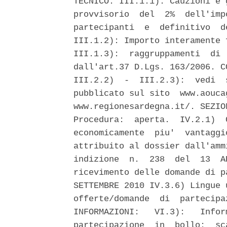
TECNICO: III.1.1): Cauzioni e 
provvisorio  del  2%  dell'imp
partecipanti  e  definitivo  d
III.1.2): Importo interamente 
III.1.3):  raggruppamenti  di 
dall'art.37 D.Lgs. 163/2006. C
III.2.2)  -  III.2.3):  vedi  
pubblicato sul sito  www.aouca
www.regionesardegna.it/. SEZIO
Procedura:  aperta.  IV.2.1)  
economicamente  piu'  vantaggi
attribuito al dossier dall'amm
indizione  n.  238  del  13  A
ricevimento delle domande di p
SETTEMBRE 2010 IV.3.6) Lingue 
offerte/domande  di  partecipa
INFORMAZIONI:   VI.3):   Infor
partecipazione  in  bollo:  sc