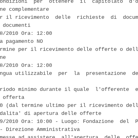
ondizioni  per  ottenere  il  capitolato  d'o
ne complementare 

r il ricevimento  delle  richieste  di  docum
 documenti 

8/2010 Ora: 12:00 

a pagamento NO 

rmine per il ricevimento delle offerte o dell
ne 

8/2010 Ora: 12:00 

ngua utilizzabile  per  la  presentazione  de
riodo minimo durante il quale  l'offerente  e
 offerta 

0 (dal termine ultimo per il ricevimento dell
dalita' di apertura delle offerte 

9/2010 Ora: 10:00 - Luogo: Fondazione  del  P
- Direzione Amministrativa 

messe ad assistere  all'apertura  delle  offe