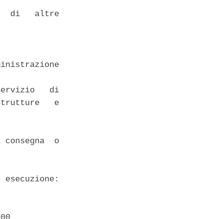
  di   altre

inistrazione

ervizio   di

trutture   e

 consegna  o

 esecuzione:

00 
