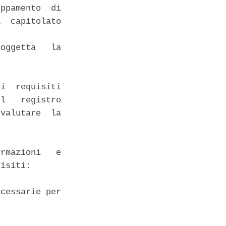
ppamento  di

  capitolato

oggetta   la

i  requisiti

l   registro

valutare  la

rmazioni   e

isiti: 

cessarie per
