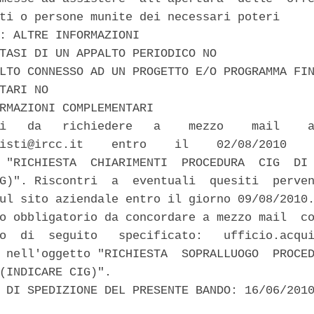
ti o persone munite dei necessari poteri 

: ALTRE INFORMAZIONI 

TASI DI UN APPALTO PERIODICO NO 

LTO CONNESSO AD UN PROGETTO E/O PROGRAMMA FIN
TARI NO 

RMAZIONI COMPLEMENTARI 

i   da   richiedere   a    mezzo    mail    a
isti@ircc.it    entro    il    02/08/2010    
 "RICHIESTA  CHIARIMENTI  PROCEDURA  CIG  DI 
G)". Riscontri  a  eventuali  quesiti  perven
ul sito aziendale entro il giorno 09/08/2010.
o obbligatorio da concordare a mezzo mail  co
o  di  seguito   specificato:   ufficio.acqui
 nell'oggetto "RICHIESTA  SOPRALLUOGO  PROCED
(INDICARE CIG)". 

 DI SPEDIZIONE DEL PRESENTE BANDO: 16/06/2010