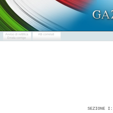
Avviso di rettifica
Atti correlati
Errata corrige
            
  SEZIONE I: