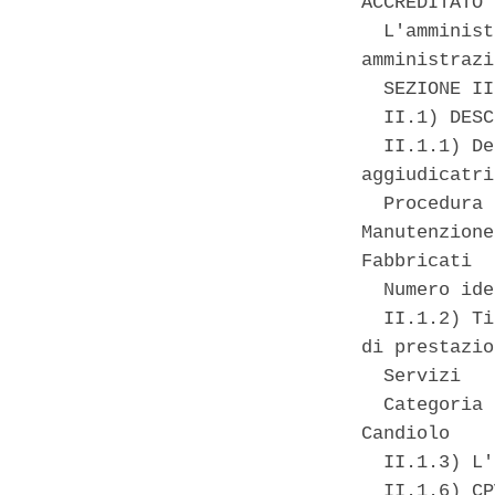
ACCREDITATO 
  L'amminist
amministrazi
  SEZIONE II
  II.1) DESC
  II.1.1) De
aggiudicatri
  Procedura 
Manutenzione
Fabbricati 

  Numero ide
  II.1.2) Ti
di prestazio
  Servizi 

  Categoria 
Candiolo 

  II.1.3) L'
  II.1.6) CP