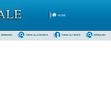
HOME
L SOMMARIO
TORNA ALLA RICERCA
TORNA ALL'INDICE
PERMALINK