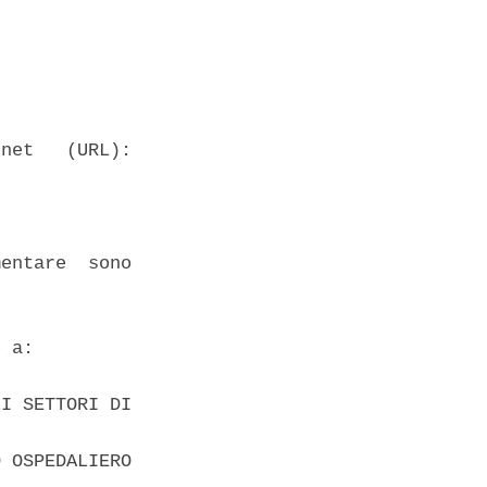
net   (URL):

entare  sono

 a: 

I SETTORI DI

 OSPEDALIERO
