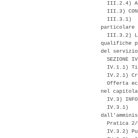
  III.2.4) A
  III.3) CON
  III.3.1)  
particolare 
  III.3.2) L
qualifiche p
del servizio
  SEZIONE IV
  IV.1.1) Ti
  IV.2.1) Cr
  Offerta ec
nel capitola
  IV.3) INFO
  IV.3.1)   
dall'amminis
  Pratica 2/
  IV.3.2) Pu