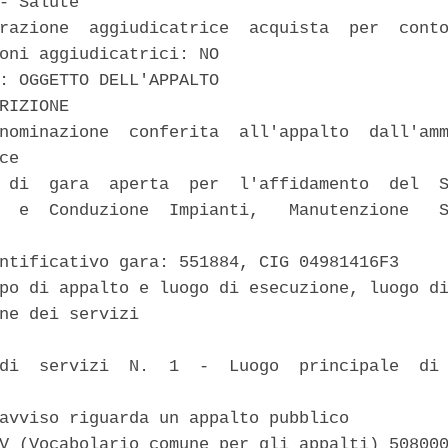
- Salute 

razione  aggiudicatrice  acquista  per  conto
oni aggiudicatrici: NO 

: OGGETTO DELL'APPALTO 

RIZIONE 

nominazione  conferita  all'appalto  dall'amm
ce 

 di  gara  aperta  per  l'affidamento  del  S
  e  Conduzione  Impianti,   Manutenzione   S
ntificativo gara: 551884, CIG 04981416F3 

po di appalto e luogo di esecuzione, luogo di
ne dei servizi 

di  servizi  N.  1  -  Luogo  principale  di 
avviso riguarda un appalto pubblico 

V (Vocabolario comune per gli appalti) 508000