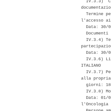
  IV.3.3)  C
documentazio
  Termine pe
l'accesso ai
  Data: 30/0
  Documenti 
  IV.3.4) Te
partecipazio
  Data: 30/0
  IV.3.6) Li
ITALIANO 

  IV.3.7) Pe
alla propria
  giorni: 18
  IV.3.8) Mo
  Data: 01/0
l'Oncologia 
  Persone am