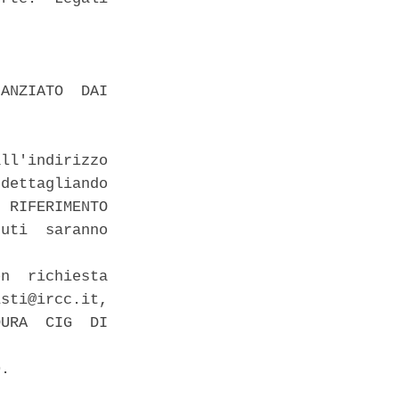
ANZIATO  DAI

ll'indirizzo

dettagliando

 RIFERIMENTO

uti  saranno

 

n  richiesta

sti@ircc.it,

URA  CIG  DI

. 
