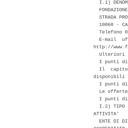
  I.1) DENOM
  FONDAZIONE
  STRADA PRO
  10060 - CA
  Telefono 0
  E-mail  uf
http://www.f
  Ulteriori 
  I punti di
  Il  capito
disponibili 
  I punti di
  Le offerte
  I punti di
  I.2) TIPO 
ATTIVITA' 

  ENTE DI DI