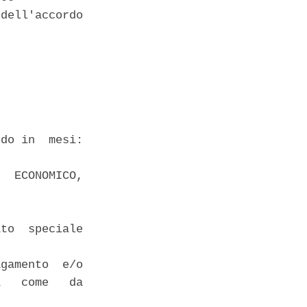
dell'accordo



do in  mesi:

  ECONOMICO,

to  speciale

gamento  e/o

   come   da
