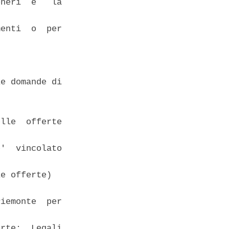
neri  e   la

enti  o  per

e domande di

lle  offerte

'  vincolato

e offerte) 

iemonte  per

rte:  Legali
