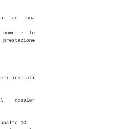
a   ad   una

 nome  e  le

 prestazione

eri indicati

l    dossier

ppalto NO 
