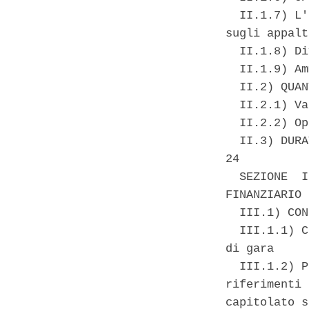
  II.1.7) L'
sugli appalt
  II.1.8) Di
  II.1.9) Am
  II.2) QUAN
  II.2.1) Va
  II.2.2) Op
  II.3) DURA
24 

  SEZIONE  I
FINANZIARIO 
  III.1) CON
  III.1.1) C
di gara 

  III.1.2) P
riferimenti 
capitolato s