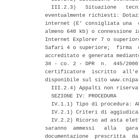
  III.2.3)   Situazione   tecn
eventualmente richiesti: Dotaz
internet (E' consigliata una  
almeno 640 kb) o connessione i
Internet Explorer 7 o superior
Safari 4 o superiore;  firma  
accreditato e generata mediant
38 - co. 2 - DPR  n.  445/2000
certificatore  iscritto  all'e
disponibile sul sito www.cnipa.
  III.2.4) Appalti non riservat
  SEZIONE IV: PROCEDURA 

  IV.1.1) Tipo di procedura: AP
  IV.2.1) Criteri di aggiudica
  IV.2.2) Ricorso ad asta elet
saranno  ammessi   alla   gara
documentazione  prescritta  da