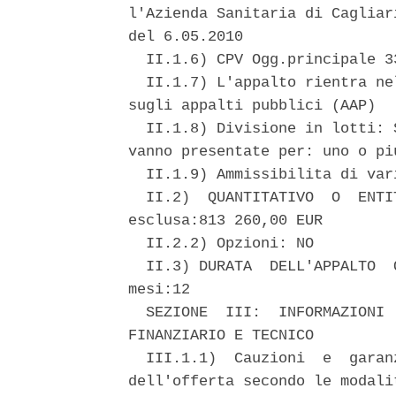
l'Azienda Sanitaria di Cagliar
del 6.05.2010 

  II.1.6) CPV Ogg.principale 33
  II.1.7) L'appalto rientra ne
sugli appalti pubblici (AAP) 

  II.1.8) Divisione in lotti: 
vanno presentate per: uno o piu
  II.1.9) Ammissibilita di vari
  II.2)  QUANTITATIVO  O  ENTI
esclusa:813 260,00 EUR 

  II.2.2) Opzioni: NO 

  II.3) DURATA  DELL'APPALTO  
mesi:12 

  SEZIONE  III:  INFORMAZIONI 
FINANZIARIO E TECNICO 

  III.1.1)  Cauzioni  e  garan
dell'offerta secondo le modali