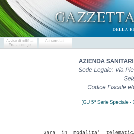
Avviso di rettifica
Atti correlati
Errata corrige
AZIENDA SANITARI
Sede Legale: Via Pi
Sel
Codice Fiscale e
a
(GU 5
Serie Speciale - C
Gara  in  modalita'  telematic