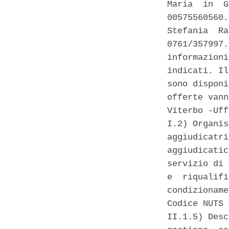
Maria  in  G
00575560560.
Stefania  Ra
0761/357997.
informazioni
indicati. Il
sono disponi
offerte vann
Viterbo -Uff
I.2) Organis
aggiudicatri
aggiudicatic
servizio di 
e  riqualifi
condizioname
Codice NUTS 
II.1.5) Desc