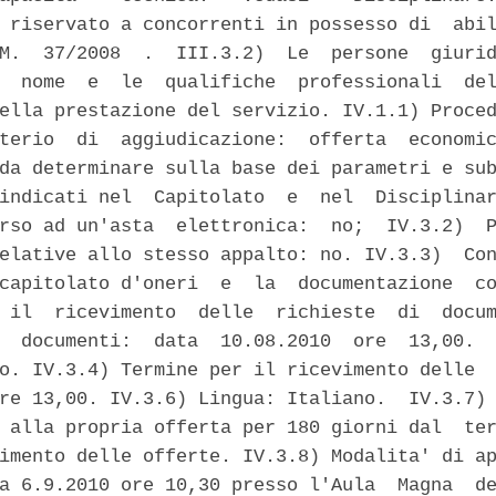
 riservato a concorrenti in possesso di  abil
M.  37/2008  .  III.3.2)  Le  persone  giurid
  nome  e  le  qualifiche  professionali  del
ella prestazione del servizio. IV.1.1) Proced
terio  di  aggiudicazione:  offerta  economic
da determinare sulla base dei parametri e sub
indicati nel  Capitolato  e  nel  Disciplinar
rso ad un'asta  elettronica:  no;  IV.3.2)  P
elative allo stesso appalto: no. IV.3.3)  Con
capitolato d'oneri  e  la  documentazione  co
 il  ricevimento  delle  richieste  di  docum
  documenti:  data  10.08.2010  ore  13,00.  
o. IV.3.4) Termine per il ricevimento delle  
re 13,00. IV.3.6) Lingua: Italiano.  IV.3.7) 
 alla propria offerta per 180 giorni dal  ter
imento delle offerte. IV.3.8) Modalita' di ap
a 6.9.2010 ore 10,30 presso l'Aula  Magna  de