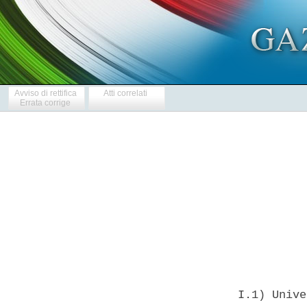
Avviso di rettifica
Atti correlati
Errata corrige
            
  I.1) Unive