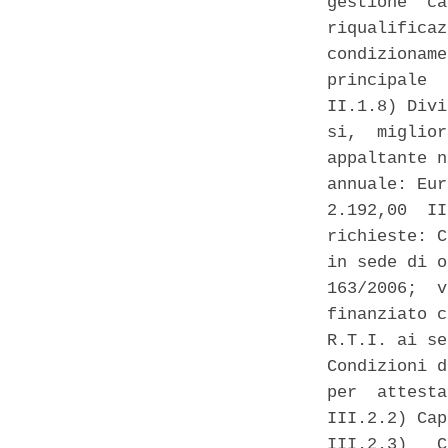
gestione  ca
riqualificaz
condizioname
principale  
II.1.8) Divi
si,  miglior
appaltante n
annuale: Eur
2.192,00  II
richieste: C
in sede di o
163/2006;  v
finanziato c
R.T.I. ai se
Condizioni d
per  attesta
III.2.2) Cap
III.2.3)   C