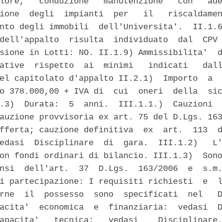
lore,   conduzione   manutenzione   con   ade
ione  degli  impianti  per   il   riscaldamen
nto degli immobili  dell'Universita'.  II.1.6
dell'appalto  risulta  individuato  dal  CPV 
sione in Lotti: NO. II.1.9) Ammissibilita'  d
ative  rispetto  ai  minimi   indicati   dall
el capitolato d'appalto II.2.1)  Importo  a  
o 378.000,00 + IVA di  cui  oneri  della  sic
.3)  Durata:  5  anni.  III.1.1.)  Cauzioni  
auzione provvisoria ex art. 75 del D.Lgs. 163
fferta; cauzione definitiva  ex  art.  113  d
edasi  Disciplinare  di  gara.  III.1.2)   L'
on fondi ordinari di bilancio. III.1.3)  Sono
nsi  dell'art.  37  D.Lgs.  163/2006  e  s.m.
i partecipazione: I requisiti richiesti  e  l
rne  il  possesso  sono  specificati  nel   D
acita'  economica  e  finanziaria:  vedasi  D
apacita'   tecnica:   vedasi    Disciplinare.