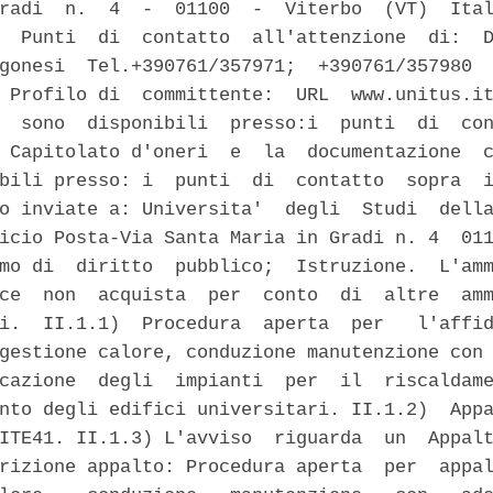
radi  n.  4  -  01100  -  Viterbo  (VT)  Ital
  Punti  di  contatto  all'attenzione  di:  D
gonesi  Tel.+390761/357971;  +390761/357980  
 Profilo di  committente:  URL  www.unitus.it
  sono  disponibili  presso:i  punti  di  con
 Capitolato d'oneri  e  la  documentazione  c
bili presso: i  punti  di  contatto  sopra  i
o inviate a: Universita'  degli  Studi  della
icio Posta-Via Santa Maria in Gradi n. 4  011
mo di  diritto  pubblico;  Istruzione.  L'amm
ce  non  acquista  per  conto  di  altre  amm
i.  II.1.1)  Procedura  aperta  per   l'affid
gestione calore, conduzione manutenzione con 
cazione  degli  impianti  per  il  riscaldame
nto degli edifici universitari. II.1.2)  Appa
ITE41. II.1.3) L'avviso  riguarda  un  Appalt
rizione appalto: Procedura aperta  per  appal