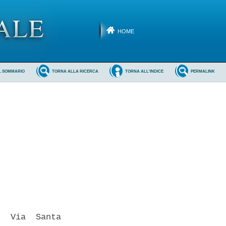
HOME
L SOMMARIO
TORNA ALLA RICERCA
TORNA ALL'INDICE
PERMALINK
  Via  Santa
