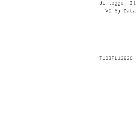
di legge. Il
  VI.5) Data
            
            