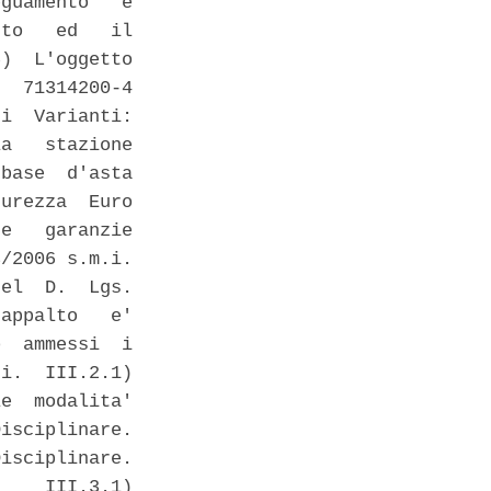
guamento   e

to   ed   il

)  L'oggetto

  71314200-4

i  Varianti:

a   stazione

base  d'asta

urezza  Euro

e   garanzie

/2006 s.m.i.

el  D.  Lgs.

appalto   e'

  ammessi  i

i.  III.2.1)

e  modalita'

isciplinare.

isciplinare.

    III.3.1)
