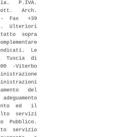
ia.   P.IVA.

ott.   Arch.

-  Fax   +39

.  Ulteriori

tatto  sopra

omplementare

ndicati.  Le

  Tuscia  di

00  -Viterbo

inistrazione

inistrazioni

amento   del

 adeguamento

nto  ed   il

lto  servizi

o  Pubblico.

to  servizio
