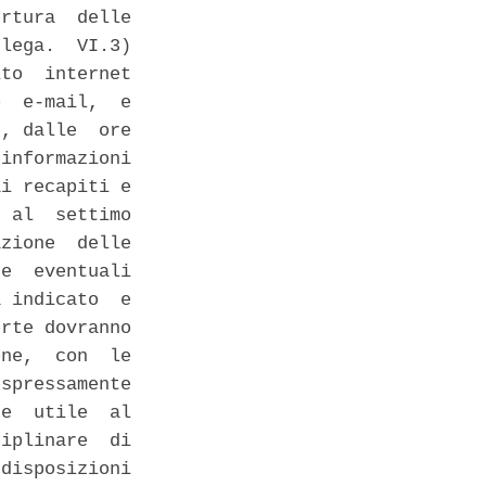
rtura  delle

lega.  VI.3)

to  internet

  e-mail,  e

, dalle  ore

informazioni

i recapiti e

 al  settimo

zione  delle

e  eventuali

 indicato  e

rte dovranno

ne,  con  le

spressamente

e  utile  al

iplinare  di

disposizioni
