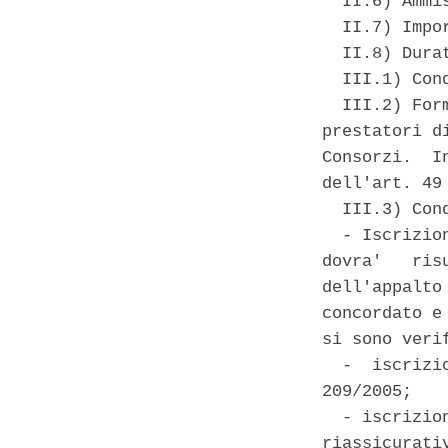
  II.6) Ammi
  II.7) Impo
  II.8) Dura
  III.1) Con
  III.2) For
prestatori d
Consorzi.  I
dell'art. 49
  III.3) Con
  - Iscrizio
dovra'   ris
dell'appalto
concordato e
si sono veri
  -  iscrizi
209/2005; 

  - iscrizio
riassicurati