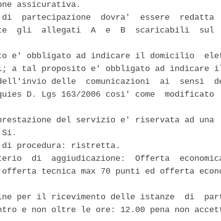
ne assicurativa. 

 di  partecipazione  dovra'  essere  redatta  
te  gli  allegati  A  e  B  scaricabili  sul  


to e' obbligato ad indicare il domicilio  elet
i; a tal proposito e' obbligato ad indicare il
dell'invio delle  comunicazioni  ai  sensi  de
quies D. Lgs 163/2006 cosi' come  modificato  
prestazione del servizio e' riservata ad una  
Si. 

 di procedura: ristretta. 

terio  di  aggiudicazione:  Offerta  economica
 offerta tecnica max 70 punti ed offerta econo
ine per il ricevimento delle istanze  di  part
ntro e non oltre le ore: 12.00 pena non accett