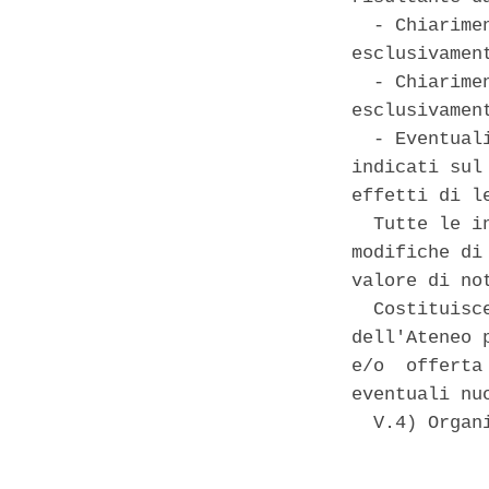
  - Chiarime
esclusivamen
  - Chiarime
esclusivamen
  - Eventual
indicati sul
effetti di le
  Tutte le i
modifiche di
valore di no
  Costituisc
dell'Ateneo 
e/o  offerta
eventuali nuo
  V.4) Organ
            