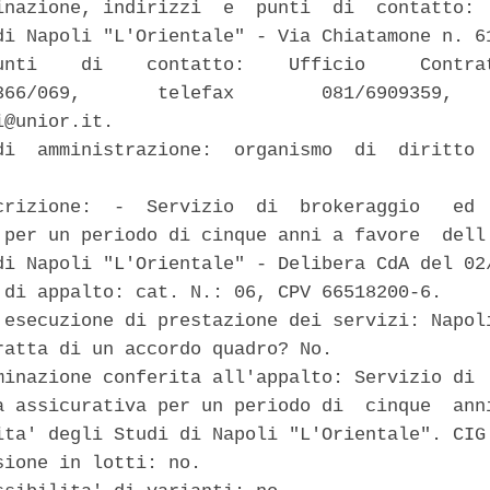
inazione, indirizzi  e  punti  di  contatto:  
di Napoli "L'Orientale" - Via Chiatamone n. 61
unti    di    contatto:    Ufficio     Contrat
366/069,       telefax        081/6909359,    
@unior.it. 

di  amministrazione:  organismo  di  diritto  
crizione:  -  Servizio  di  brokeraggio   ed  
 per un periodo di cinque anni a favore  dell'
di Napoli "L'Orientale" - Delibera CdA del 02/
 di appalto: cat. N.: 06, CPV 66518200-6. 

 esecuzione di prestazione dei servizi: Napoli
ratta di un accordo quadro? No. 

minazione conferita all'appalto: Servizio di  
a assicurativa per un periodo di  cinque  anni
ita' degli Studi di Napoli "L'Orientale". CIG 
sione in lotti: no. 
