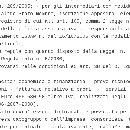
n. 209/2005; - per gli intermediari con reside
 altro Stato membro, iscrizione apposito  elen
registro di cui all'art. 109, comma 2 legge n.
 della polizza assicurativa di responsabilita'
lamento ISVAP n. del 16/10/2006 con le modalit
rticolo; 

n regola con quanto disposto dalla Legge  n.  
 Regolamento n. 5/2006; 

rovarsi nelle condizioni ex art. 38 del D. Lgs
acita' economica e finanziaria - prove richies
oni - fatturato relativo a premi  -  servizi  
 Euro 466.680,90 oltre Iva, realizzati negli  
6-2007-2008). 

sito dovra' essere dichiarato e posseduto per 
resa capogruppo o dell'impresa  consorziata  d
nte percentuale, cumulativamente,  dalla/e  ma