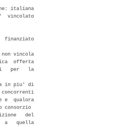
e: italiana 

  vincolato

 finanziato

non vincola

ca  offerta

   per   la

 in piu' di

concorrenti

 e  qualora

 consorzio 

zione   del

 a   quella
