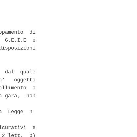
pamento  di

 G.E.I.E  e

isposizioni

 dal  quale

'   oggetto

llimento  o

 gara,  non

  Legge  n.

curativi  e

2 lett.  b)
