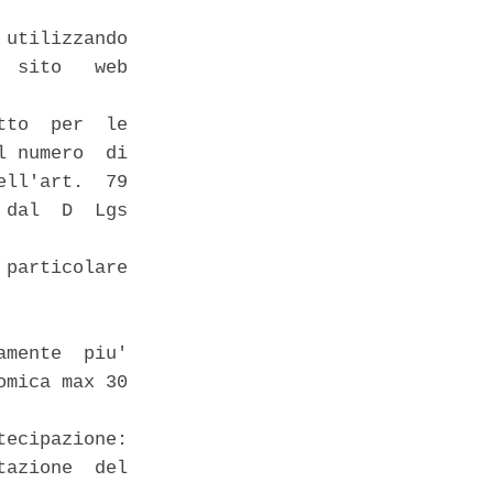
utilizzando

 sito   web

to  per  le

 numero  di

ll'art.  79

dal  D  Lgs

particolare

mente  piu'

mica max 30

ecipazione:

azione  del
