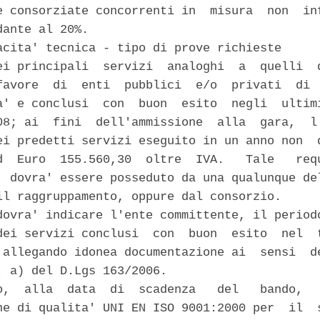
e consorziate concorrenti in  misura  non  inf
ante al 20%. 

acita' tecnica - tipo di prove richieste 

ei principali  servizi  analoghi  a  quelli  d
favore  di  enti  pubblici  e/o  privati  di  
a' e conclusi  con  buon  esito  negli  ultimi
08; ai  fini  dell'ammissione  alla  gara,  l'
ei predetti servizi eseguito in un anno non  d
d  Euro  155.560,30  oltre  IVA.   Tale   requ
, dovra' essere posseduto da una qualunque del
il raggruppamento, oppure dal consorzio. 

dovra' indicare l'ente committente, il periodo
dei servizi conclusi  con  buon  esito  nel  t
 allegando idonea documentazione ai  sensi  de
. a) del D.Lgs 163/2006. 

o,  alla  data  di  scadenza   del   bando,   
ne di qualita' UNI EN ISO 9001:2000 per  il  s