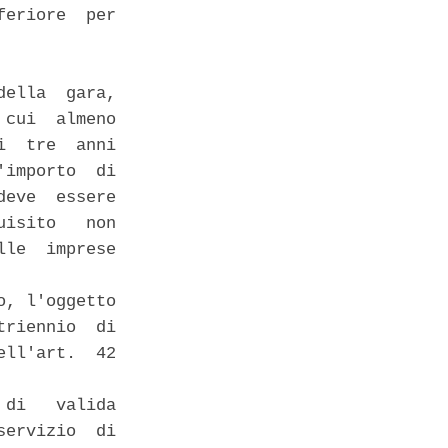
eriore  per

ella  gara,

cui  almeno

  tre  anni

importo  di

eve  essere

isito   non

le  imprese

, l'oggetto

riennio  di

ll'art.  42

di   valida

ervizio  di
