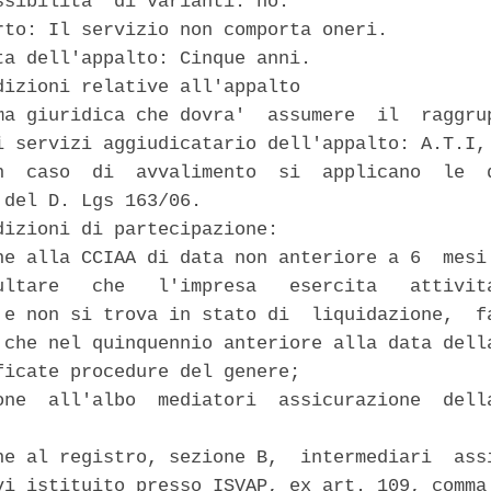
ssibilita' di varianti: no. 

rto: Il servizio non comporta oneri. 

ta dell'appalto: Cinque anni. 

dizioni relative all'appalto 

ma giuridica che dovra'  assumere  il  raggrup
i servizi aggiudicatario dell'appalto: A.T.I, 
n  caso  di  avvalimento  si  applicano  le  d
 del D. Lgs 163/06. 

dizioni di partecipazione: 

ne alla CCIAA di data non anteriore a 6  mesi 
ultare   che   l'impresa   esercita   attivita
 e non si trova in stato di  liquidazione,  fa
 che nel quinquennio anteriore alla data della
ficate procedure del genere; 

one  all'albo  mediatori  assicurazione  della
ne al registro, sezione B,  intermediari  assi
vi istituito presso ISVAP, ex art. 109, comma 