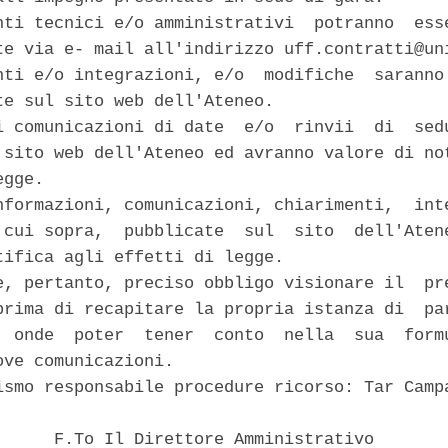
nti tecnici e/o amministrativi  potranno  esse
te via e- mail all'indirizzo uff.contratti@uni
nti e/o integrazioni, e/o  modifiche  saranno 
te sul sito web dell'Ateneo. 

i comunicazioni di date  e/o  rinvii  di  sedu
 sito web dell'Ateneo ed avranno valore di not
gge. 

nformazioni, comunicazioni, chiarimenti,  inte
 cui sopra,  pubblicate  sul  sito  dell'Atene
tifica agli effetti di legge. 

e, pertanto, preciso obbligo visionare il  pre
prima di recapitare la propria istanza di  par
  onde  poter  tener  conto  nella  sua  formu
ve comunicazioni. 

ismo responsabile procedure ricorso: Tar Campa
      F.To Il Direttore Amministrativo 
