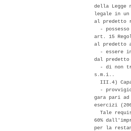
della Legge 
legale in un
al predetto 
  - possesso
art. 15 Rego
al predetto a
  - essere i
dal predetto
  - di non t
s.m.i.. 

  III.4) Cap
  - provvigi
gara pari ad
esercizi (200
  Tale requi
60% dall'imp
per la resta