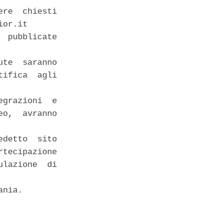
re  chiesti

or.it 

 pubblicate

te  saranno

ifica  agli

grazioni  e

o,  avranno

detto  sito

tecipazione

lazione  di

nia. 
