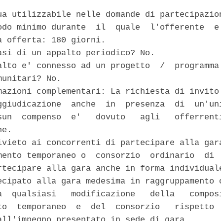
ua utilizzabile nelle domande di partecipazion
odo minimo durante  il  quale  l'offerente  e'
a offerta: 180 giorni. 

asi di un appalto periodico? No. 

alto e' connesso ad un progetto  /  programma 
unitari? No. 

mazioni complementari: La richiesta di invito 
ggiudicazione  anche  in  presenza  di  un'uni
sun  compenso  e'   dovuto   agli   offerrenti
e. 

ivieto ai concorrenti di partecipare alla gara
mento temporaneo o  consorzio  ordinario  di  
rtecipare alla gara anche in forma individuale
ecipato alla gara medesima in raggruppamento o
a  qualsiasi   modificazione   della   composi
to  temporaneo  e  del  consorzio   rispetto  
all'impegno presentato in sede di gara. 
