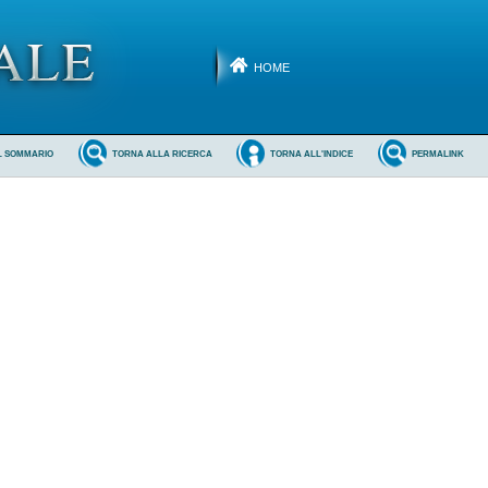
HOME
L SOMMARIO
TORNA ALLA RICERCA
TORNA ALL'INDICE
PERMALINK