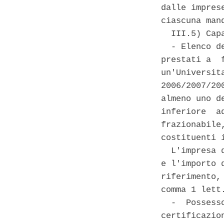
dalle impres
ciascuna mand
  III.5) Cap
  - Elenco d
prestati a  
un'Universit
2006/2007/20
almeno uno d
inferiore  a
frazionabile
costituenti 
  L'impresa 
e l'importo 
riferimento,
comma 1 lett
  -  Possess
certificazio