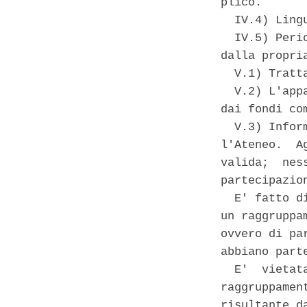
plico. 

  IV.4) Ling
  IV.5) Peri
dalla propri
  V.1) Tratt
  V.2) L'app
dai fondi com
  V.3) Infor
l'Ateneo.  A
valida;  nes
partecipazion
  E' fatto d
un raggruppa
ovvero di pa
abbiano part
  E'  vietat
raggruppamen
risultante d