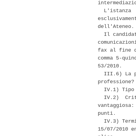
intermediazio
  L'istanza 
esclusivamen
dell'Ateneo. 
  Il candida
comunicazion
fax al fine 
comma 5-quin
53/2010. 

  III.6) La 
professione? 
  IV.1) Tipo
  IV.2)  Cri
vantaggiosa:
punti. 

  IV.3) Term
15/07/2010 e