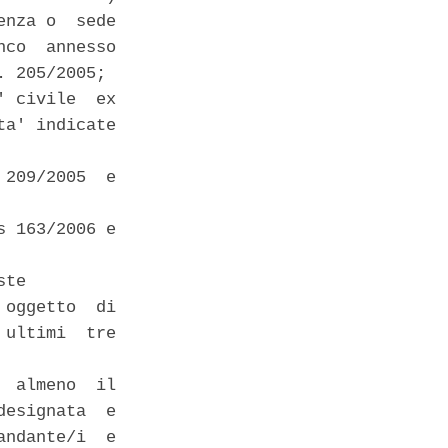
nza o  sede

co  annesso

 205/2005; 

 civile  ex

a' indicate

209/2005  e

 163/2006 e

te 

oggetto  di

ultimi  tre

 almeno  il

esignata  e

ndante/i  e
