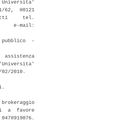
Universita'

/62,  80121

ti     tel.

    e-mail:

pubblico  -

 assistenza

Universita'

02/2010. 

. 

brokeraggio

  a  favore

0478919076. 
