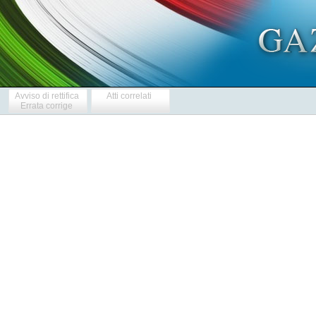
Avviso di rettifica
Atti correlati
Errata corrige
            