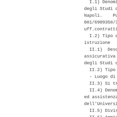
  I.1) Denom
degli Studi 
Napoli.    P
081/6909358/
uff.contratti
  I.2) Tipo 
istruzione 

  II.1)  Des
assicurativa
degli Studi 
  II.2) Tipo
  - Luogo di
  II.3) Si t
  II.4) Deno
ed assistenz
dell'Univers
  II.5) Divi