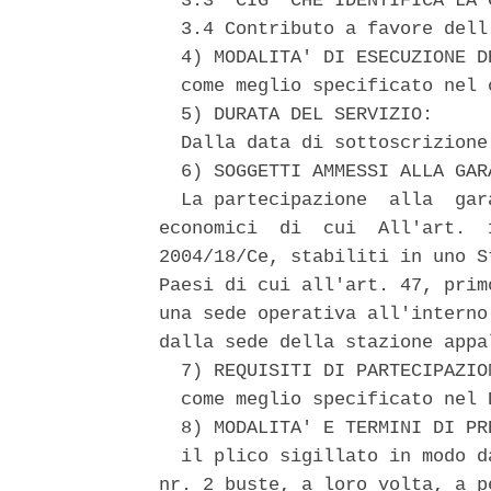
  3.3 "CIG" CHE IDENTIFICA LA 
  3.4 Contributo a favore dell
  4) MODALITA' DI ESECUZIONE D
  come meglio specificato nel 
  5) DURATA DEL SERVIZIO: 

  Dalla data di sottoscrizione
  6) SOGGETTI AMMESSI ALLA GARA
  La partecipazione  alla  gar
economici  di  cui  All'art.  
2004/18/Ce, stabiliti in uno S
Paesi di cui all'art. 47, prim
una sede operativa all'interno
dalla sede della stazione appal
  7) REQUISITI DI PARTECIPAZIO
  come meglio specificato nel 
  8) MODALITA' E TERMINI DI PR
  il plico sigillato in modo d
nr. 2 buste, a loro volta, a p