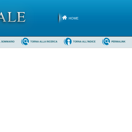
HOME
L SOMMARIO
TORNA ALLA RICERCA
TORNA ALL'INDICE
PERMALINK