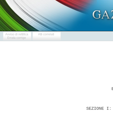
Avviso di rettifica
Atti correlati
Errata corrige
 
            BANDO DI GARA - SETTORI SPECIALI - Forniture 
 

  SEZIONE I: ENTE AGGIUDICATORE 
  I.1) DENOMINAZIONE, INDIRIZZI E PUNTI DI CONTATTO 
  FNM autoservizi SpA p.le Cadorna n. 14/16  All'attenzione  dott.ssa
Sarah Laquagni - dir. generale - servizio approvvigionamenti - unita'
gare e appalti 20123 Milano ITALIA -Telefono +39 0285114250-4251 -Fax
+39 0285114621 
  Indirizzo(i) internet 
  Ente aggiudicatore www.fnmgroup.it 
  Ulteriori informazioni sono disponibili presso: I punti di contatto
sopra indicati 
  Il capitolato d'oneri e la documentazione complementare (inclusi  i
documenti per il sistema dinamico di acquisizione)  sono  disponibili
presso: I punti di contatto sopra indicati 
  Le offerte o le domande di  partecipazione  vanno  inviate  a:  FNM
autoservizi SpA - ufficio protocollo - p.le  Cadorna  14/16  -  20123
Milano -ITALIA - Telefono +39 0285114468 - Fax +39 0285114708 
  I.2) PRINCIPALI SETTORI DI ATTIVITA' DELL'ENTE AGGIUDICATORE 
  Servizi di ferrovia urbana, tram, filobus o bus 
  SEZIONE II: OGGETTO DELL'APPALTO 
  II.1) DESCRIZIONE 
  II.1.1) Denominazione conferita all'appalto dall'ente aggiudicatore 
  Fornitura di sistemi per la riduzione di  emissioni  inquinanti  da
motori diesel destinati alla propulsione  di  autobus  per  trasporto
pubblico. 
  II.1.2) Tipo di appalto e luogo di esecuzione, luogo di consegna  o
di prestazione dei servizi : Forniture Acquisto 
  II.1.3) Il bando riguarda 
  un appalto pubblico 
  II.1.4) Informazioni relative all'accordo quadro 
  II.1.5) Breve descrizione dell'appalto o degli acquisti 
  Fornitura  di  n.  120  sistemi  per  la  riduzione  di   emissioni
inquinanti da motori diesel destianti alla propulsione di autobus per
trasporto pubblico - CIG 0498613C73. 
  II.1.6) CPV (vocabolario comune per gli appalti) 
  34320000 
  II.1.7) L'appalto rientra nel campo  di  applicazione  dell'accordo
sugli appalti pubblici (AAP) : No 
  II.1.8) Divisione in lotti : No 
  II.1.9) Ammissibilita' di varianti :No 
  II.2) QUANTITATIVO O ENTITA' DELL'APPALTO 
  II.2.1) Quantitativo o entita' totale 
  Importo presunto della fornitura: 840 000 EUR + IVA di cui 160  EUR
oneri per la sicurezza. - valore stimato, IVA esclusa 840 000 EUR 
  II.2.2) Opzioni :No 
  II.3) DURATA DELL'APPALTO O TERMINE DI ESECUZIONE 
  Periodo in mesi: 24 (dall'aggiudicazione dell'appalto) 
  SEZIONE  III:  INFORMAZIONI  DI  CARATTERE  GIURIDICO,   ECONOMICO,
FINANZIARIO E TECNICO 
  III.1) CONDIZIONI RELATIVE ALL'APPALTO 
  III.1.1)  Cauzioni  e  garanzie   richieste   :   Specificate   nel
disciplinare di gara. 
  III.1.2) Principali modalita' di finanziamento e di  pagamento  e/o
riferimenti alle disposizioni applicabili in  materia:  A  valere  su
Fondi d'esercizio e contributi regionali. 
  III.1.3) Forma giuridica che dovra' assumere il  raggruppamento  di
operatori   economici   aggiudicatario:    Tutte    quelle    ammesse
da'ordinamento. 
  III.1.4)  Altre  condizioni  particolari   cui   e'   soggetta   la
realizzazione dell'appalto: No 
  III.2) CONDIZIONI DI PARTECIPAZIONE 
  III.2.1) Situazione personale degli operatori, inclusi i  requisiti
relativi  all'iscrizione  nell'albo  professionale  o  nel   registro
commerciale 
  Informazioni e formalita' necessarie per valutare la conformita' ai
requisiti: 1) che il concorrente e' costruttore di sistemi filtranti,
iscritto nel registro delle imprese presso  la  CCIAA  o  in  analogo
Registro dello stato di residenza (se concorrente straniero); 
  2) per memoria; 
  3) assenza delle cause di esclusione di cui all'art. 38 del  D.Lgs.
n. 163/2006. 
  III.2.2) Capacita' economica e finanziaria 
  Dichiarazione  sostitutiva  ai  sensi  del   D.P.R.   n.   445/2000
attestante: 
  1) di aver realizzato un  fatturato  globale  nell'ultimo  triennio
2007 - 2008 -  2009,  per  ciascun  anno,  non  inferiore  al  triplo
dell'importo presunto base di gara dell'appalto (2 400 000 EUR); 
  2) di aver realizzato un fatturato nel triennio 2007- 2008  e  2009
per fornitura analoga all'oggetto dell'appalto, ovvero per  fornitura
di sistemi per la riduzione di emissioni inquinanti da motori termici
per un importo non inferiore all'importo  presunto  di  gara  annuale
ovvero 840 000 EUR; a tal fine il concorrente dovra'  fornire  elenco
delle forniture con le seguenti informazioni: anno di  fornitura  dei
sistemi, quantita' della fornitura, nominativo del Committente  e  il
relativo certificato di buona esecuzione. 
  III.2.3) Capacita' tecnica 
  Informazioni e formalita' necessarie per valutare la conformita' ai
requisiti Dichiarazione sostitutiva ai sensi del D.P.R.  n.  445/2000
attestante: 
  1. essere in possesso della  certificazione  di  qualita'  UNI  ISO
9001:9002 rilasciate  da  organismo  accreditato  Sincert  ovvero  da
organismi  di  certificazione  riconosciuti   o   accreditati   dalle
competenti autorita' di uno Stato; 
  2.  avere  la  proprieta'  o  la  disponibilita'  di  attrezzatura,
impianti e  organizzazione  distributiva,  commerciale  e  assistenza
tecnica post - vendita, compresa la fornitura  di  parti  di  ricambi
idonea a far  fronte  all'eventuale  aggiudicazione  della  fornitura
offerta. 
  III.2.4) Appalti riservati : No 
  III.3) CONDIZIONI RELATIVE ALL'APPALTO DI SERVIZI 
  III.3.1)  La  prestazione  del  servizio  e'   riservata   ad   una
particolare professione 
  III.3.2) Le  persone  giuridiche  devono  indicare  il  nome  e  le
qualifiche professionali delle persone incaricate  della  prestazione
del servizio 
  SEZIONE IV: PROCEDURA 
  IV.1) TIPO DI PROCEDURA 
  IV.1.1) Tipo di procedura: Aperta 
  IV.2) CRITERI DI AGGIUDICAZIONE 
  IV.2.1) Criteri di aggiudicazione 
  Offerta economicamente piu' vantaggiosa in base ai criteri indicati
di seguito 
  1. Offerta tecnica. Ponderazione 40 
  2. Offerta economica. Ponderazione 60 
  IV.2.2) Ricorso ad un'asta elettronica : No 
  IV.3) INFORMAZIONI DI CARATTERE AMMINISTRATIVO 
  IV.3.1) Numero  di  riferimento  attribuito  al  dossier  dall'ente
aggiudicatore 
  CIG 
  IV.3.2) Pubblicazioni precedenti relative allo stesso appalto: No 
  IV.3.3)  Condizioni  per  ottenere  il  capitolato  d'oneri  e   la
documentazione complementare 
  Termine per il ricevimento  delle  richieste  di  documenti  o  per
l'accesso ai documenti 23.7.2010 
  Documenti a pagamento: No 
  IV.3.4) Termine per il ricevimento delle offerte e delle domande di
partecipazione 
  10.8.2010 - 12:00 
  IV.3.5)   Lingue   utilizzabili   per   la   presentazione    delle
offerte/domande di partecipazione: italiano. 
  IV.3.6) Periodo minimo durante il quale  l'offerente  e'  vincolato
alla propria offerta 
  Periodo in giorni: 240 (dal termine ultimo per il ricevimento delle
offerte) 
  IV.3.7) Modalita' di apertura delle offerte 
  Data: 11.8.2010 - 10:00 
  Persone ammesse ad assistere all'apertura delle offerte: Si' 
  Rappresentanti delle partecipanti munite di delega. 
  SEZIONE VI: ALTRE INFORMAZIONI 
  VI.1) TRATTASI DI UN APPALTO PERIODICO: No 
  VI.2) APPALTI CONNESSI AD UN PROGETTO E/O PROGRAMMA FINANZIATO  DAI
FONDI COMUNITARI : No 
  VI.3) INFORMAZIONI COMPLEMENTARI 
  1) I criteri di valutazione delle offerte di  cui  al  punto  parte
terza procedura di aggiudicazione sono ulteriormente specificati  nel
disciplinare di gara; 
  2) Ciascun concorrente potra' presentare una sola offerta; 
  3) La Stazione Appaltante si riserva di aggiudicare l'appalto anche
in presenza di una sola offerta valida; 
  4) E' ammesso l'avvalimento dei requisiti di capacita' economica  -
finanziaria e tecnico organizzativa. 
  Il concorrente che intende avvalersi dei  requisiti  di  un'impresa
ausiliaria  dovra'  presentare  tutta  la  documentazione   richiesta
dall'art. 49 del D.Lgs. 163/06. 
  5) In caso di ATI la mandataria deve avere il 60 % del requisito  e
ciacsuna mandante almeno il 20  %.  Il  possesso  dei  reqiuisiti  e'
disciplinato nel disciplinare di gara; 
  6) Modalita' di presentazione delle  offerte  e  di  aggiudicazione
indicate nel disciplinare di gara; 
  7) I documenti di  gara  sono  disponibili  all'indirizzo  internet
http\\ www.fnmgroup.it; 
  8) FNM autoservizi si  riserva  a  suo  insindacabile  giudizio  di
interrompere il procedimento di gara, di non aggiudicare la fornitura
o comunque di revocare l'aggiudicazione; 
  9) L'eventuale mancata disponibilita' di risorse finanziarie per la
tipologia di filtri oggetto dell'appalto  giustifichera'  la  mancata
stipulazione dei contratti; 
  10) Pagamento all'Autorita' di vigilanza da effettuare nella misura
e secondo le modalita' indicate nel disciplinare di gara; 
  11) La documentazione di gara potra' essere ritirata presso FNM SpA
- unita' gare e appalti, p.le Cadorna n. 14, 20123 Milano,  ITALIA  -
previo appuntamento telefonico al n.  +39  0285114251  sig.ra  Silvia
Vittoria e successiva conferma al n. fax +39 0285114621; 
  12) Tutte le  comunicazioni,  le  richieste  di  chiarimenti  e  le
osservazioni relativi a qualsiasi aspetto della gara dovranno  essere
indirizzate  in  forma  scritta  all'unita'  gare  e  appalti  -   al
responsabile del procedimento di gara esclusivamente a mezzo  fax  al
n° +39 0285114621 (tel +39 0285114250/251) entro il giorno 27.7.2010;
diversamente le comunicazioni saranno considerate prive di effetto  e
non  saranno  incluse  nel  fascicolo  di   gara.   FNM   autoservizi
pubblichera' i questiti pervenuti e le  relative  risposte  sul  sito
http\\ www.fnmgroup.it. (bandi di gara); 
  13) Le  modalita'  del  diritto  d'accesso  sono  disciplinate  nel
disciplinare di gara; 
  14) Responsabile del procedimento  in  fase  di  affidamento  della
fornitura: dott. Ernesto Artuso; 
  15)  Responsabile  del  procedimento  in  fase  di  esecuzione  del
contratto: ing. Ezio Giovanni Cantarutti. 
  16) Responsabile del diritto d'accesso: avv. Antonella Tiraboschi 
  VI.4) PROCEDURE DI RICORSO 
  VI.4.1) Organismo responsabile delle procedure di ricorso 
  Tribunale amministrativo regionale per 