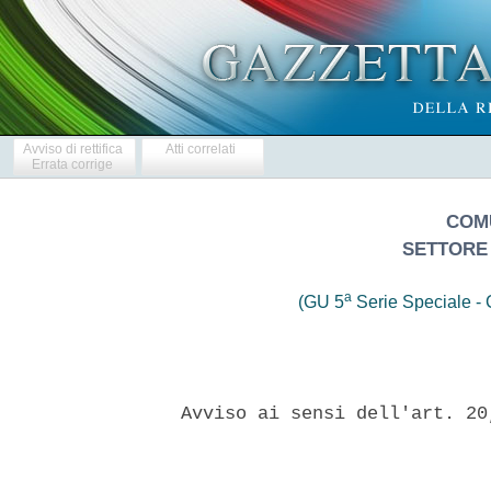
Avviso di rettifica
Atti correlati
Errata corrige
COM
SETTORE
a
(GU 5
Serie Speciale - C
  Avviso ai sensi dell'art. 20