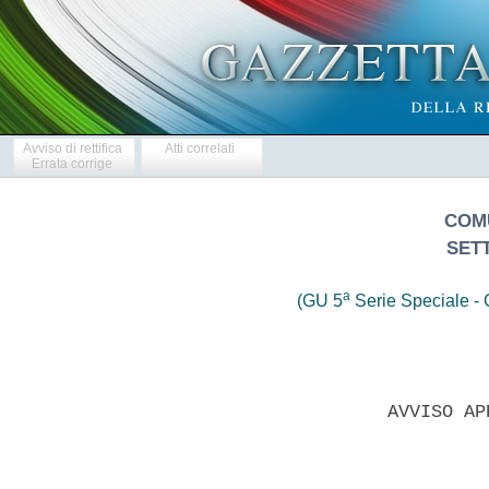
Avviso di rettifica
Atti correlati
Errata corrige
COM
SET
a
(GU 5
Serie Speciale - C
                     AVVISO AP