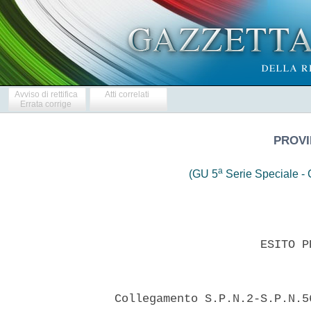
Avviso di rettifica
Atti correlati
Errata corrige
PROVI
a
(GU 5
Serie Speciale - C
                       ESITO P
  Collegamento S.P.N.2-S.P.N.5