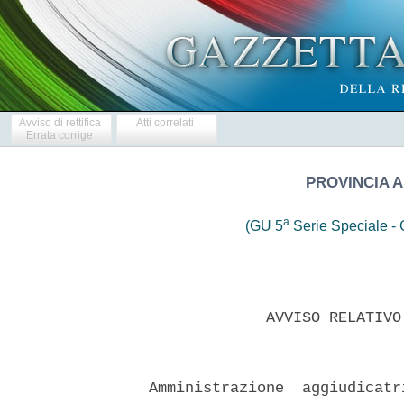
Avviso di rettifica
Atti correlati
Errata corrige
PROVINCIA 
a
(GU 5
Serie Speciale - C
               AVVISO RELATIVO
  Amministrazione  aggiudicatr