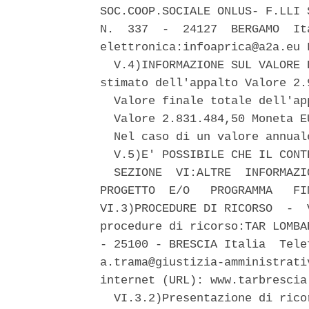
SOC.COOP.SOCIALE ONLUS- F.LLI 
N.  337  -  24127  BERGAMO  It
elettronica:infoaprica@a2a.eu 
  V.4)INFORMAZIONE SUL VALORE 
stimato dell'appalto Valore 2.
  Valore finale totale dell'app
  Valore 2.831.484,50 Moneta E
  Nel caso di un valore annual
  V.5)E' POSSIBILE CHE IL CONT
  SEZIONE  VI:ALTRE  INFORMAZI
PROGETTO  E/O   PROGRAMMA   FI
VI.3)PROCEDURE DI RICORSO  -  
procedure di ricorso:TAR LOMBA
- 25100 - BRESCIA Italia  Tele
a.trama@giustizia-amministrati
internet (URL): www.tarbrescia.
  VI.3.2)Presentazione di rico