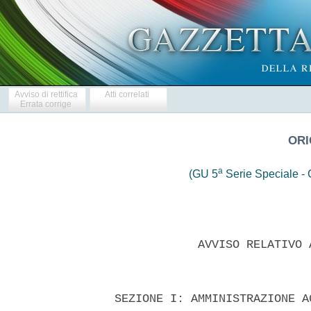
Avviso di rettifica
Atti correlati
Errata corrige
ORI
a
(GU 5
Serie Speciale - C
              AVVISO RELATIVO 
  SEZIONE I: AMMINISTRAZIONE A