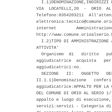
  I.1)DENOMINAZIONE,INDIRIZZI 
VIA  LOCATELLI,20  -  ORIO  AL
Telefono:0354203211  All'atten
elettronica:tecnico@comune.ori
internet        Amministrazion
http://www.comune.orioalserio.b
  I.2)TIPO DI AMMINISTRAZIONE 
ATTIVITA' 

  Organismo  di   diritto   pu
aggiudicatrice  acquista   per
aggiudicatrici:no. 

  SEZIONE   II:   OGGETTO   DE
II.1.1)Denominazione   conferi
aggiudicatrice:APPALTO PER LA 
DEL COMUNE DI ORIO AL SERIO 1/
appalto e luogo di esecuzione,
servizi:servizi - Categoria di