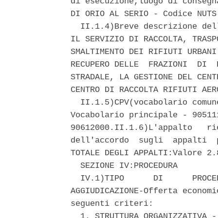
di esecuzione,luogo di consegn
DI ORIO AL SERIO - Codice NUTS 
  II.1.4)Breve descrizione del
IL SERVIZIO DI RACCOLTA, TRASP
SMALTIMENTO DEI RIFIUTI URBANI
RECUPERO DELLE  FRAZIONI  DI  
STRADALE, LA GESTIONE DEL CENT
CENTRO DI RACCOLTA RIFIUTI AERO
  II.1.5)CPV(vocabolario comun
Vocabolario principale - 90511
90612000.II.1.6)L'appalto   ri
dell'accordo  sugli  appalti  
TOTALE DEGLI APPALTI:Valore 2.
  SEZIONE IV:PROCEDURA 

  IV.1)TIPO      DI      PROCE
AGGIUDICAZIONE-Offerta economi
seguenti criteri: 

  1. STRUTTURA ORGANIZZATIVA -