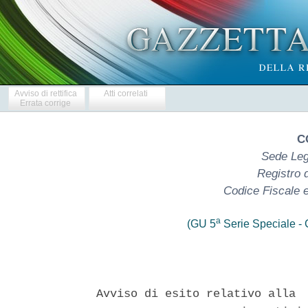
Avviso di rettifica
Atti correlati
Errata corrige
C
Sede Leg
Registro 
Codice Fiscale e
a
(GU 5
Serie Speciale - C
Avviso di esito relativo alla  