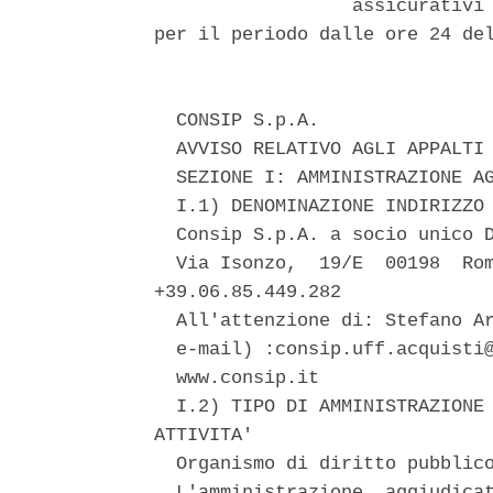
                  assicurativi 
per il periodo dalle ore 24 del
  CONSIP S.p.A. 

  AVVISO RELATIVO AGLI APPALTI 
  SEZIONE I: AMMINISTRAZIONE AG
  I.1) DENOMINAZIONE INDIRIZZO 
  Consip S.p.A. a socio unico D
  Via Isonzo,  19/E  00198  Rom
+39.06.85.449.282 

  All'attenzione di: Stefano Ar
  e-mail) :consip.uff.acquisti@
  www.consip.it 

  I.2) TIPO DI AMMINISTRAZIONE 
ATTIVITA' 

  Organismo di diritto pubblico
  L'amministrazione  aggiudicat