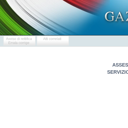
Avviso di rettifica
Atti correlati
Errata corrige
ASSES
SERVIZI
            