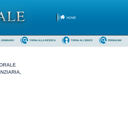
HOME
L SOMMARIO
TORNA ALLA RICERCA
TORNA ALL'INDICE
PERMALINK
TORALE
NZIARIA,