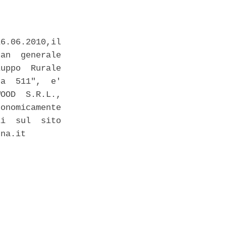
6.06.2010,il

an  generale

uppo  Rurale

a  511",  e'

OOD  S.R.L.,

onomicamente

i  sul  sito

na.it 
