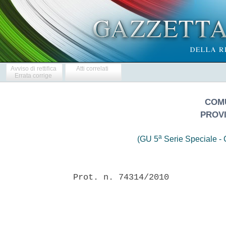
Avviso di rettifica
Atti correlati
Errata corrige
COMU
PROVI
a
(GU 5
Serie Speciale - C
Prot. n. 74314/2010
