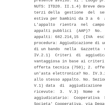
presente avviso: si'. Luogo pr
NUTS: ITD20. II.1.4) Breve des
terzi della  gestione  del  se
estiva per bambini da 3 a  6  
L'appalto  rientra  nel  campo
appalti pubblici  (AAP)?  No. 
appalti: 682.214,15  (IVA  esc
procedura: Aggiudicazione di u
di un bando  nella  Gazzetta  
IV.2.1)  Criteri  di  aggiudic
vantaggiosa in base ai criteri
offerta tecnica (750); 2. offe
un'asta elettronica? No. IV.3.
allo stesso appalto. No. Sezio
V.1) data  di  aggiudicazione 
ricevute:  3.  V.3)  Nome  e  
aggiudicatario:  Cooperativa  
Societa' Cooperativa, via Dega