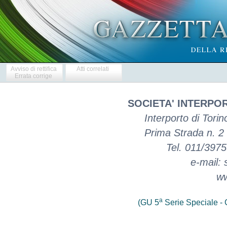
Avviso di rettifica
Atti correlati
Errata corrige
SOCIETA' INTERPORT
Interporto di Tori
Prima Strada n.
Tel. 011/397
e-mail: 
ww
a
(GU 5
Serie Speciale - C