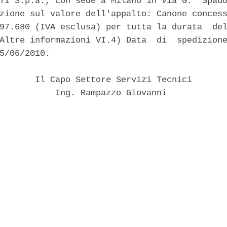
TI S.p.a., con sede a Milano in via G.  Spado
zione sul valore dell'appalto: Canone concess
97.680 (IVA esclusa) per tutta la durata  del
Altre informazioni VI.4) Data  di  spedizione
5/06/2010. 

       Il Capo Settore Servizi Tecnici 

           Ing. Rampazzo Giovanni 
