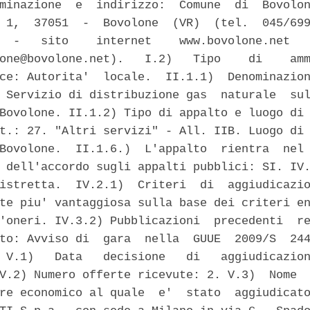
minazione  e  indirizzo:  Comune  di  Bovolon
 1,  37051  -  Bovolone  (VR)  (tel.  045/699
  -   sito    internet    www.bovolone.net   
one@bovolone.net).   I.2)   Tipo    di    amm
ce: Autorita'  locale.  II.1.1)  Denominazion
 Servizio di distribuzione gas  naturale  sul
Bovolone. II.1.2) Tipo di appalto e luogo di 
t.: 27. "Altri servizi" - All. IIB. Luogo di 
Bovolone.  II.1.6.)  L'appalto  rientra  nel 
 dell'accordo sugli appalti pubblici: SI. IV.
istretta.  IV.2.1)  Criteri  di  aggiudicazio
te piu' vantaggiosa sulla base dei criteri en
'oneri. IV.3.2) Pubblicazioni  precedenti  re
to: Avviso di  gara  nella  GUUE  2009/S  244
 V.1)   Data   decisione   di   aggiudicazion
V.2) Numero offerte ricevute: 2. V.3)  Nome  
re economico al quale  e'  stato  aggiudicato