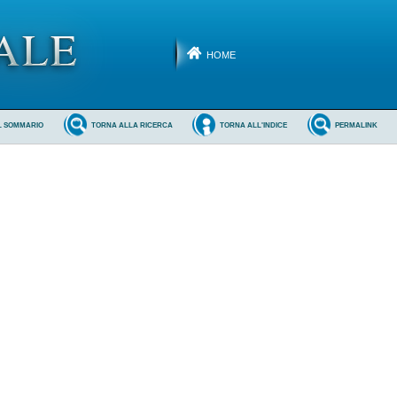
HOME
L SOMMARIO
TORNA ALLA RICERCA
TORNA ALL'INDICE
PERMALINK