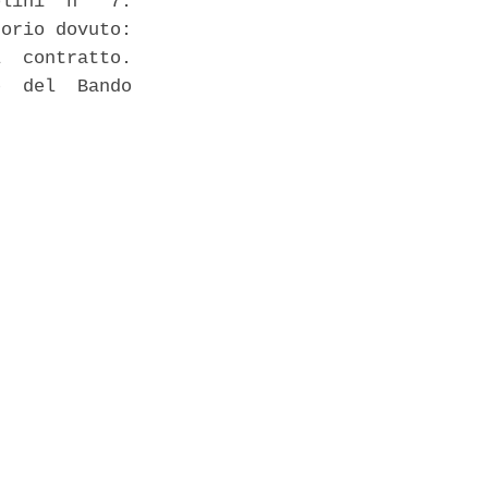
lini  n°  7.

orio dovuto:

  contratto.

  del  Bando
