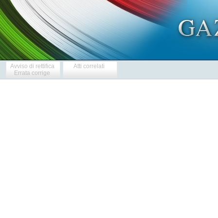
Avviso di rettifica
Atti correlati
Errata corrige
            