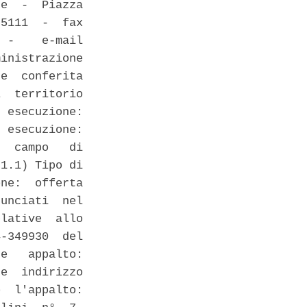
e  -  Piazza

5111  -  fax

 -    e-mail

inistrazione

e  conferita

  territorio

 esecuzione:

 esecuzione:

  campo   di

1.1) Tipo di

ne:  offerta

unciati  nel

lative  allo

-349930  del

e   appalto:

e  indirizzo

  l'appalto:
