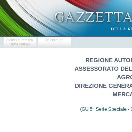
Avviso di rettifica
Atti correlati
Errata corrige
REGIONE AUTO
ASSESSORATO DEL
AGR
DIREZIONE GENERAL
MERCA
a
(GU 5
Serie Speciale - C