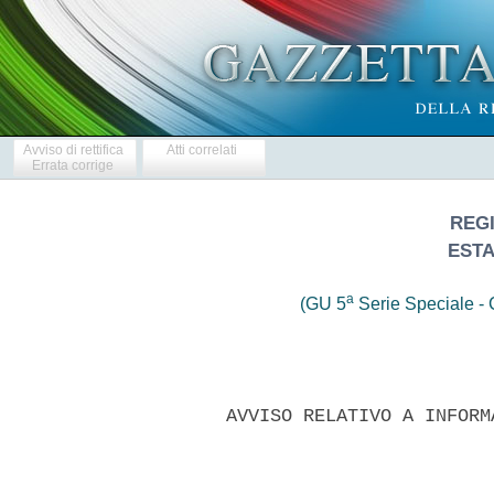
Avviso di rettifica
Atti correlati
Errata corrige
REG
ESTA
a
(GU 5
Serie Speciale - C
      AVVISO RELATIVO A INFORM