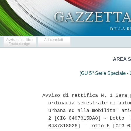
Avviso di rettifica
Atti correlati
Errata corrige
AREA S
a
(GU 5
Serie Speciale - C
Avviso di rettifica N. 1 Gara 
  ordinaria semestrale di auto
  urbana ed alla mobilita' azi
  2 [CIG 0487815DA8] - Lotto  
  0487818026] - Lotto 5 [CIG 04