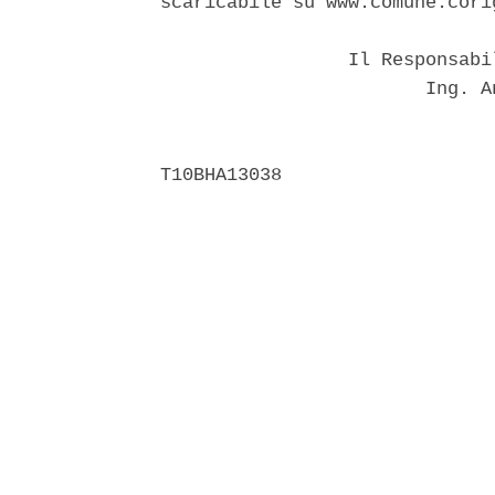
scaricabile su www.comune.cori
                 Il Responsabi
                        Ing. A