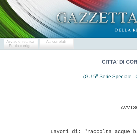
Avviso di rettifica
Atti correlati
Errata corrige
CITTA' DI CO
a
(GU 5
Serie Speciale - C
                         AVVIS
  Lavori di: "raccolta acque b