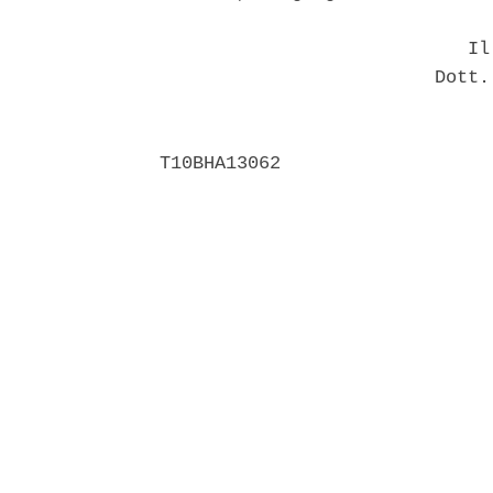
                            Il 
                         Dott.