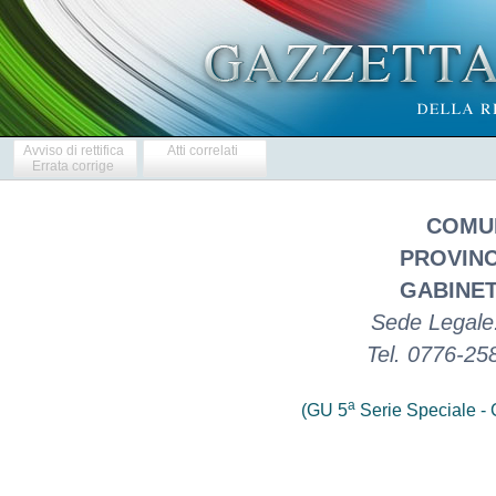
Avviso di rettifica
Atti correlati
Errata corrige
COMUN
PROVINC
GABINET
Sede Legale:
Tel. 0776-25
a
(GU 5
Serie Speciale - C