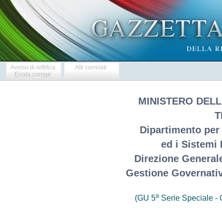
Avviso di rettifica
Atti correlati
Errata corrige
MINISTERO DELL
T
Dipartimento per 
ed i Sistemi 
Direzione General
Gestione Governativ
a
(GU 5
Serie Speciale - C