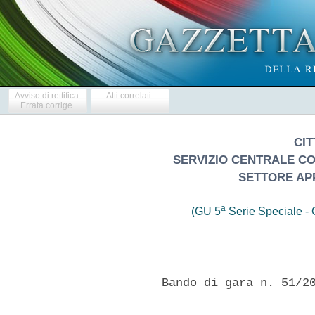
Avviso di rettifica
Atti correlati
Errata corrige
CIT
SERVIZIO CENTRALE C
SETTORE APP
a
(GU 5
Serie Speciale - C
      Bando di gara n. 51/20