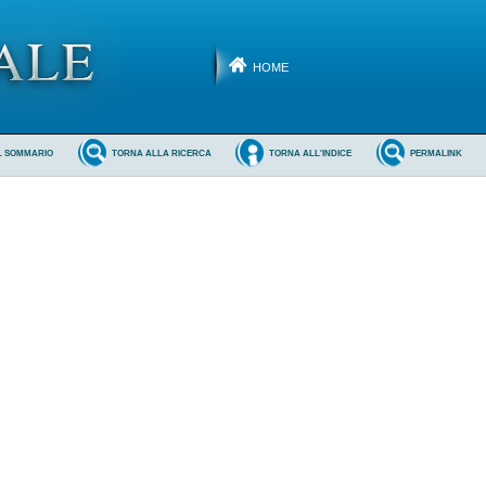
HOME
L SOMMARIO
TORNA ALLA RICERCA
TORNA ALL'INDICE
PERMALINK