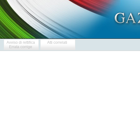
Avviso di rettifica
Atti correlati
Errata corrige