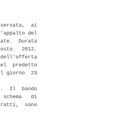
servata,  ai

'appalto del

ate.  Durata

osto   2012.

dell'offerta

el  predetto

l giorno  23

.  Il  bando

 schema   di

ratti,  sono
