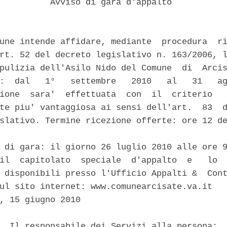
          Avviso di gara d'appalto 

une intende affidare, mediante  procedura  ri
rt. 52 del decreto legislativo n. 163/2006, l
pulizia dell'Asilo Nido del Comune  di  Arcis
:  dal   1°   settembre   2010   al   31   ag
ione  sara'  effettuata  con  il  criterio   
te piu' vantaggiosa ai sensi dell'art.  83  d
slativo. Termine ricezione offerte: ore 12 de


 di gara: il giorno 26 luglio 2010 alle ore 9
il  capitolato  speciale  d'appalto  e   lo  
 disponibili presso l'Ufficio Appalti &  Cont
ul sito internet: www.comunearcisate.va.it 

, 15 giugno 2010 

  Il responsabile dei Servizi alla persona: 
