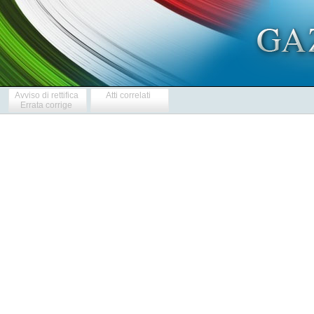
Avviso di rettifica
Atti correlati
Errata corrige