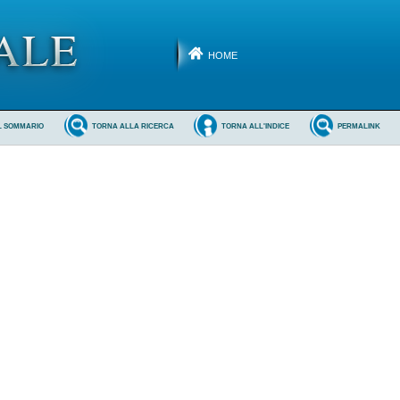
HOME
L SOMMARIO
TORNA ALLA RICERCA
TORNA ALL'INDICE
PERMALINK