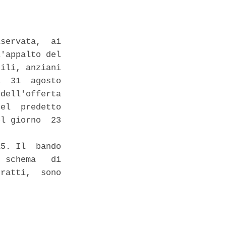
servata,  ai

'appalto del

ili, anziani

  31  agosto

dell'offerta

el  predetto

l giorno  23

5. Il  bando

 schema   di

ratti,  sono
