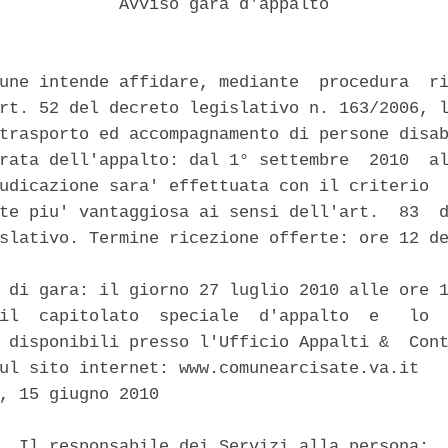
            Avviso gara d'appalto 

une intende affidare, mediante  procedura  ri
rt. 52 del decreto legislativo n. 163/2006, l
trasporto ed accompagnamento di persone disab
rata dell'appalto: dal 1° settembre  2010  al
udicazione sara' effettuata con il criterio  
te piu' vantaggiosa ai sensi dell'art.  83  d
slativo. Termine ricezione offerte: ore 12 de


 di gara: il giorno 27 luglio 2010 alle ore 1
il  capitolato  speciale  d'appalto  e   lo  
 disponibili presso l'Ufficio Appalti &  Cont
ul sito internet: www.comunearcisate.va.it 

, 15 giugno 2010 

  Il responsabile dei Servizi alla persona: 
