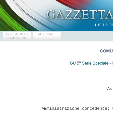
Avviso di rettifica
Atti correlati
Errata corrige
COMU
a
(GU 5
Serie Speciale - C
                            Ast
  Amministrazione concedente: 