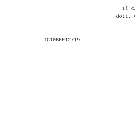
                          Il ca
                        dott. 