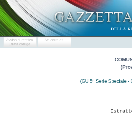
Avviso di rettifica
Atti correlati
Errata corrige
COMUN
(Prov
a
(GU 5
Serie Speciale - C
                       Estratt