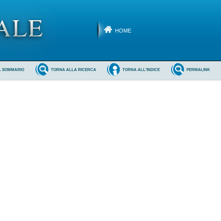
HOME
L SOMMARIO
TORNA ALLA RICERCA
TORNA ALL'INDICE
PERMALINK