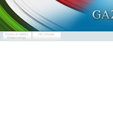
Avviso di rettifica
Atti correlati
Errata corrige
  