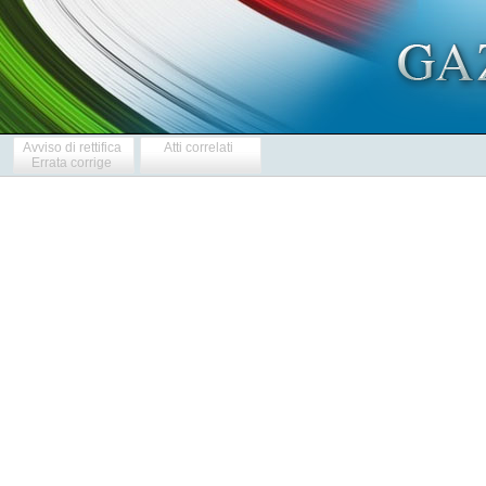
Avviso di rettifica
Atti correlati
Errata corrige
  