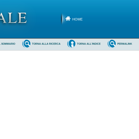
HOME
L SOMMARIO
TORNA ALLA RICERCA
TORNA ALL'INDICE
PERMALINK