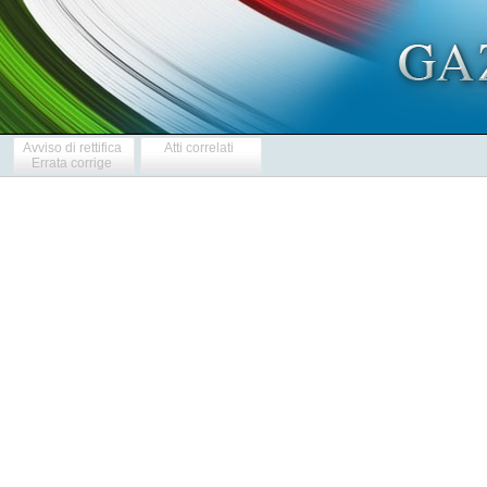
Avviso di rettifica
Atti correlati
Errata corrige
     