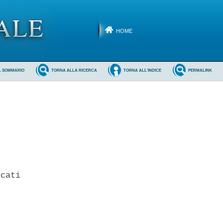
HOME
L SOMMARIO
TORNA ALLA RICERCA
TORNA ALL'INDICE
PERMALINK
cati 
