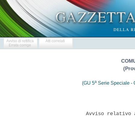
Avviso di rettifica
Atti correlati
Errata corrige
COMU
(Prov
a
(GU 5
Serie Speciale - C
              Avviso relativo 