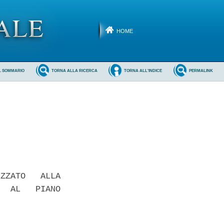
HOME
L SOMMARIO
TORNA ALLA RICERCA
TORNA ALL'INDICE
PERMALINK
ZZATO   ALLA

  AL   PIANO
