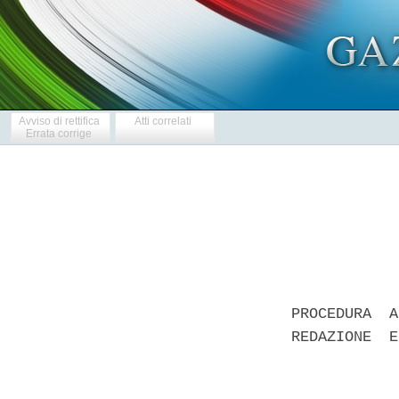
Avviso di rettifica
Atti correlati
Errata corrige
PROCEDURA  A
REDAZIONE  E
            