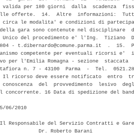
 valida per 180 giorni  dalla  scadenza  fiss
lle offerte.  14.  Altre  informazioni:  Tutt
 circa le modalita' e condizioni di partecipa
della gara sono contenute nel disciplinare  d
 Unico del procedimento e' l'Ing.  Tiziano  D
804 - t.dibernardo@comune.parma.it  .  15.  P
anismo competente per eventuali ricorsi e'  i
vo per l'Emilia Romagna - sezione  staccata  
tafiora n. 7 - 43100  Parma  -  Tel.  0521.28
 Il ricorso deve essere notificato  entro  tr
 conoscenza  del  provvedimento  lesivo  degl
l concorrente. 16 Data di spedizione del band
5/06/2010 

Il Responsabile del Servizio Contratti e Gare
             Dr. Roberto Barani 
