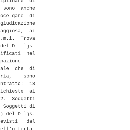
iplinare  di

 sono  anche

oce gare  di

giudicazione

aggiosa,  ai

.m.i.  Trova

del D.  lgs.

ificati  nel

pazione: 

ale  che  di

ria,    sono

ntratto:  18

ichieste  ai

2.  Soggetti

 Soggetti di

) del D.lgs.

evisti   dal

ell'offerta:
