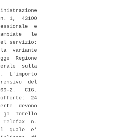
inistrazione

n. 1,  43100

essionale  e

ambiate   le

el servizio:

la  variante

gge  Regione

erale  sulla

.  L'importo

rensivo  del

00-2.   CIG.

offerte:  24

erte  devono

.go  Torello

 Telefax  n.

l  quale  e'
