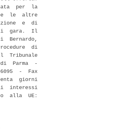
ata  per  la

e  le  altre

zione  e  di

i  gara.  Il

i  Bernardo,

rocedure  di

l  Tribunale

di  Parma  -

6095  -  Fax

enta  giorni

i  interessi

o  alla  UE:

 
