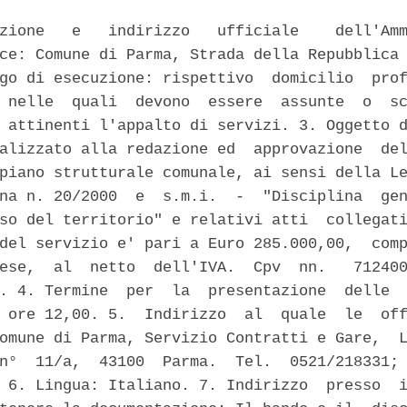
zione   e   indirizzo   ufficiale    dell'Amm
ce: Comune di Parma, Strada della Repubblica 
go di esecuzione: rispettivo  domicilio  prof
 nelle  quali  devono  essere  assunte  o  sc
 attinenti l'appalto di servizi. 3. Oggetto d
alizzato alla redazione ed  approvazione  del
piano strutturale comunale, ai sensi della Le
na n. 20/2000  e  s.m.i.  -  "Disciplina  gen
so del territorio" e relativi atti  collegati
del servizio e' pari a Euro 285.000,00,  comp
ese,  al  netto  dell'IVA.  Cpv  nn.   712400
. 4. Termine  per  la  presentazione  delle  
 ore 12,00. 5.  Indirizzo  al  quale  le  off
omune di Parma, Servizio Contratti e Gare,  L
n°  11/a,  43100  Parma.  Tel.  0521/218331; 
 6. Lingua: Italiano. 7. Indirizzo  presso  i