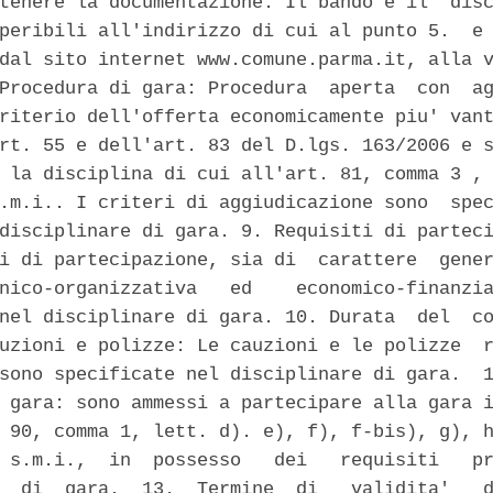
tenere la documentazione: Il bando e il  disc
peribili all'indirizzo di cui al punto 5.  e 
dal sito internet www.comune.parma.it, alla v
Procedura di gara: Procedura  aperta  con  ag
riterio dell'offerta economicamente piu' vant
rt. 55 e dell'art. 83 del D.lgs. 163/2006 e s
 la disciplina di cui all'art. 81, comma 3 , 
.m.i.. I criteri di aggiudicazione sono  spec
disciplinare di gara. 9. Requisiti di parteci
i di partecipazione, sia di  carattere  gener
nico-organizzativa   ed    economico-finanzia
nel disciplinare di gara. 10. Durata  del  co
uzioni e polizze: Le cauzioni e le polizze  r
sono specificate nel disciplinare di gara.  1
 gara: sono ammessi a partecipare alla gara i
 90, comma 1, lett. d). e), f), f-bis), g), h
 s.m.i.,  in  possesso   dei   requisiti   pr
  di  gara.  13.  Termine  di   validita'   d