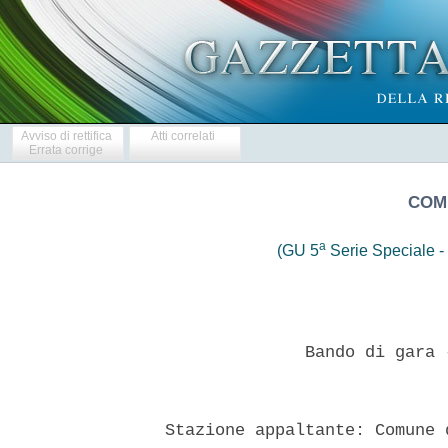
Avviso di rettifica
Atti correlati
Errata corrige
COM
a
(GU 5
Serie Speciale - 
                Bando di gara 
  Stazione appaltante: Comune 