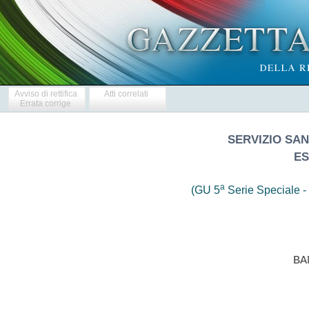
Avviso di rettifica
Atti correlati
Errata corrige
SERVIZIO SA
ES
a
(GU 5
Serie Speciale - 
                            BAN