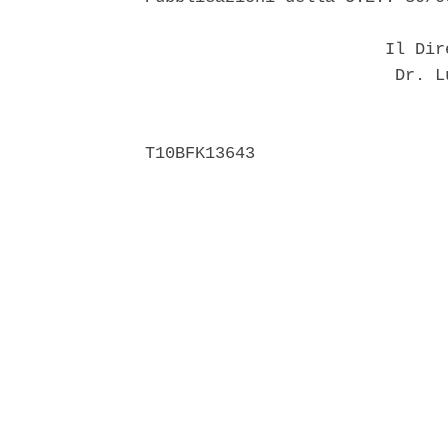
                        Il Dir
                         Dr. L