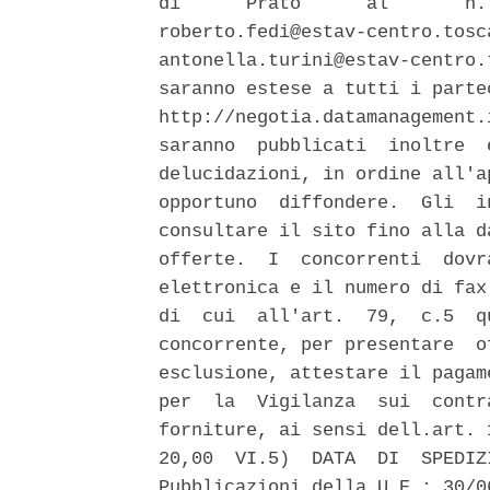
di      Prato      al       n.
roberto.fedi@estav-centro.tosc
antonella.turini@estav-centro.
saranno estese a tutti i parte
http://negotia.datamanagement.
saranno  pubblicati  inoltre  
delucidazioni, in ordine all'a
opportuno  diffondere.  Gli  i
consultare il sito fino alla d
offerte.  I  concorrenti  dovr
elettronica e il numero di fax
di  cui  all'art.  79,  c.5  q
concorrente, per presentare  o
esclusione, attestare il pagam
per  la  Vigilanza  sui  contr
forniture, ai sensi dell.art. 
20,00  VI.5)  DATA  DI  SPEDIZ
Pubblicazioni della U.E.: 30/06