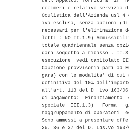
dell'Appalto: fornitura  in  n
eccimeri e relativo servizio d
Oculistica dell'Azienda usl 4 
iva esclusa, senza opzioni (di
necessari per l'eliminazione d
lotti : NO II.1.9) Ammissibili
totale quadriennale senza opzi
gara soggetto a ribasso . II.3
esecuzione: vedi capitolato II
Cauzione provvisoria pari ad E
gara) con le modalita' di cui 
definitiva del 10% dell'import
all'art. 113 del D. Lvo 163/06
di pagamento:  Finanziamento  
speciale  III.1.3)   Forma   g
raggruppamento di operatori  e
Sono ammessi a presentare offe
35, 36 e 37 del D. Lgs.vo 163/