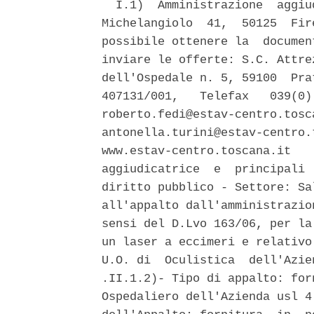
  I.1)  Amministrazione  aggiu
Michelangiolo  41,  50125  Fir
possibile ottenere la  documen
inviare le offerte: S.C. Attre
dell'Ospedale n. 5, 59100  Pra
407131/001,   Telefax   039(0)
roberto.fedi@estav-centro.tosc
antonella.turini@estav-centro.
www.estav-centro.toscana.it   
aggiudicatrice  e  principali 
diritto pubblico - Settore: Sa
all'appalto dall'amministrazio
sensi del D.Lvo 163/06, per la
un laser a eccimeri e relativo
U.O. di  Oculistica  dell'Azie
.II.1.2)- Tipo di appalto: for
Ospedaliero dell'Azienda usl 4