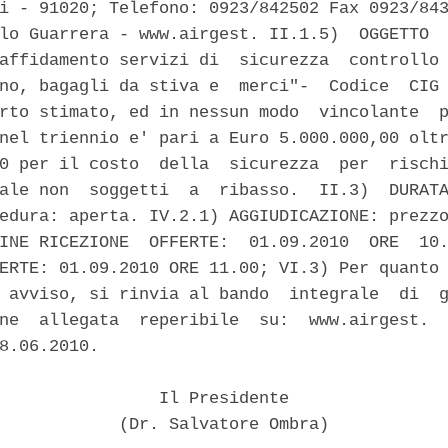
i - 91020; Telefono: 0923/842502 Fax 0923/843
lo Guarrera - www.airgest. II.1.5)  OGGETTO  
affidamento servizi di  sicurezza  controllo 
no, bagagli da stiva e  merci"-  Codice  CIG 
rto stimato, ed in nessun modo  vincolante  p
nel triennio e' pari a Euro 5.000.000,00 oltr
0 per il costo  della  sicurezza  per  rischi
ale non  soggetti  a  ribasso.  II.3)  DURATA
edura: aperta. IV.2.1) AGGIUDICAZIONE: prezzo
INE RICEZIONE  OFFERTE:  01.09.2010  ORE  10.
ERTE: 01.09.2010 ORE 11.00; VI.3) Per quanto 
 avviso, si rinvia al bando  integrale  di  g
ne  allegata  reperibile  su:  www.airgest.  
8.06.2010. 

                Il Presidente 

            (Dr. Salvatore Ombra) 
