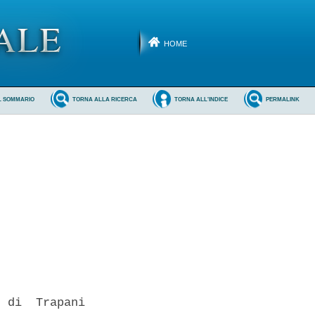
HOME
L SOMMARIO
TORNA ALLA RICERCA
TORNA ALL'INDICE
PERMALINK
 di  Trapani
