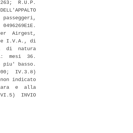
263;  R.U.P.

DELL'APPALTO

 passeggeri,

 0496269E1E.

er  Airgest,

e I.V.A., di

  di  natura

:  mesi  36.

 piu' basso.

00;  IV.3.8)

non indicato

ara  e  alla

VI.5)  INVIO
