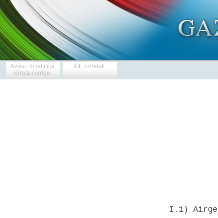
Avviso di rettifica
Atti correlati
Errata corrige
            
  I.1) Airge