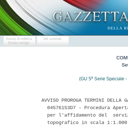
Avviso di rettifica
Atti correlati
Errata corrige
COM
Se
a
(GU 5
Serie Speciale - 
AVVISO PROROGA TERMINI DELLA G
  04576153D7 - Procedura Apert
  per l'affidamento del  servi
  topografico in scala 1:1.000