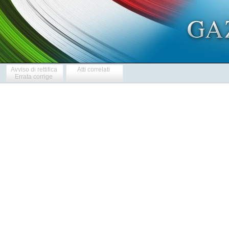
Avviso di rettifica
Atti correlati
Errata corrige
            