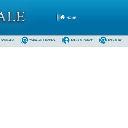
HOME
L SOMMARIO
TORNA ALLA RICERCA
TORNA ALL'INDICE
PERMALINK