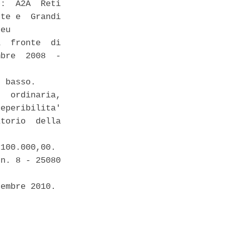
:  A2A  Reti

te e  Grandi

eu 

  fronte  di

bre  2008  -

 basso. 

  ordinaria,

eperibilita'

torio  della

100.000,00. 

n. 8 - 25080

embre 2010. 
