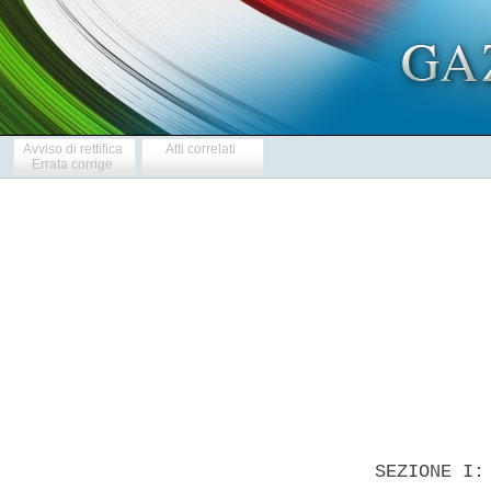
Avviso di rettifica
Atti correlati
Errata corrige
 
                            BANDO DI GARA 
 

  SEZIONE I: AMMINISTRAZIONE AGGIUDICATRICE 
  I.1) Denominazione, indirizzo amministrazione aggiudicatrice, punti
di  contatto:  Regione  Piemonte  -  Settore  Attivita'  Negoziale  e
Contrattuale - Via Viotti n. 8 - 10121 Torino - Tel.  011.432.5407  -
011.432.3009        -        Fax         011.432.3612         e-mail:
AttivitaNegoziale.Settore@regione.piemonte.it,     sito      internet
www.regione.piemonte.it/bandi_gara/index.htm. 
  I.2) Indirizzo per ottenere informazioni: come al punto I.1). 
  I.3) Indirizzo per ottenere la documentazione: (i) "Bando  di  gara
integrale", (ii) "Disciplinare di gara",  (iii)  Capitolato  Speciale
d'Oneri;  (IV)  Deliberazione  della  Giunta  regionale  28-388   del
26.7.2010  sono  consultabili  ed  estraibili,  sul   sito   internet
www.regione.piemonte.it/bandi_gara/index.htm, oppure potranno  essere
inviati, tramite il Servizio  delle  Poste  Italiane  S.p.A.,  previa
richiesta scritta,  anche  mediante  nota  fax,  od  essere  ritirati
direttamente dalle ore 9.00 alle ore 12.30. 
  I.4) Indirizzo al quale inviare le offerte:  indirizzo  di  cui  al
punto I.1). 
  SEZIONE II: OGGETTO DELL'APPALTO 
  II.1)  Descrizione:   Servizio   di   gestione   degli   interventi
agevolativi per le PMI di cui alle Leggi nn. 949/52, 240/81, 1068/64,
35/95 e 228/97. 
  II.1.2) Tipo di appalto e luogo di prestazione:  servizio  Cat.  6;
codice NUTS ITC11; Torino 
  II.1.3) L'avviso riguarda: appalto pubblico. 
  II.1.5) Breve descrizione dell'appalto: punto II.1). 
  II.1.6) CPV: 66122000 
  II.1.7) L'appalto rientra nel campo di applicazione AAP: Si'. 
  II.1.8) Divisione in lotti: No. 
  II.1.9)   Ammissibilita'    di    varianti:    si'    limitatamente
all'indicazione  di  prodotti,  procedure  e/o  strumenti  aggiuntivi
sinergici a quelli previsti nelle  disposizioni  attuative  approvate
con Deliberazione della Giunta regionale 28-388 del 26.7.2010. 
  II.2) Quantitativo o entita' dell'appalto 
  II.2.1)  Quantitativo  o   entita'   totale   (comprese   opzioni):
complessivi Euro 14.999.880, 00, oneri della sicurezza non soggetti a
ribasso: Euro 0, cosi' suddiviso: 
  A) Interventi agevolativi di cui alle leggi n. 949/52,  n.  240/81:
complessivi Euro 9.075.000,00, costo annuale  Euro  1.815.000,00  per
max.  3300  pratiche,  costo  unitario  per  pratica   Euro   550,00,
prestazione principale; 
  B) Interventi agevolativi di cui alle leggi n. 1068/64, n. 35/95  e
n. 228/ 97: complessivi Euro 5.924.880,00 costo  complessivo  annuale
Euro 1.184.976,00 per max. 3600 pratiche, costo unitario per  pratica
Euro 329,16 - prestazione secondaria. 
  II.3) Durata del servizio: cinque  anni  dalla  sottoscrizione  del
contratto. 
  SEZIONE  III:  INFORMAZIONI  DI  CARATTERE  GIURIDICO,   ECONOMICO,
FINANZIARIO E TECNICO. 
  III.1.1) Cauzioni e garanzie richieste: provvisoria  e  definitiva;
disciplina D.M. 123/04. 
  III.1.2) Modalita' finanziamento / pagamento: fondi regionali. 
  III.1.3)   Soggetti   ammessi   alla   gara   e   forma   giuridica
raggruppamento: unita' partecipanti singole o  raggruppate  ai  sensi
dell'art. 37 D.Lgs. 163/06; consorzi ex artt. 34 e 36 D.Lgs. 163/2006
s.m.i., GEIE. 
  III.1.4)  Altre  condizioni  particolari   cui   e'   soggetta   la
realizzazione dell'appalto: No. 
  III.2.1)   Indicazioni   riguardanti    la    situazione    propria
dell'imprenditore nonche' informazioni e formalita' necessarie per la
valutazione dei requisiti minimi di partecipazione. 
  a) Non sono ammessi a partecipare alla gara i soggetti che  versino
nelle condizioni di cui all'art. 38 comma 1 lett. a), b), c), d), e),
f), g), h), i), l), m), m ter), m quater) del D.Lgs. 163/06 s.m.i.  e
all'art. 32 quater c.p. (incapacita'  a  contrarre  con  la  Pubblica
Amministrazione), e che  versino  altresi'  in  eventuali  condizioni
interdittive di cui all'art. 9 comma 2 e artt. 13  e  14  del  D.Lgs.
231/01 non compatibili con la partecipazione agli  appalti  pubblici,
compresi provvedimenti interdettivi di cui art. 14 D.Lgs 81/08 s.m.i. 
  III.2.2) Capacita' economico finanziaria: 1) due referenze bancarie
attestanti  la  solvibilita'  dell'organismo;  2)  fatturato  globale
complessivo nel triennio  (2007-2008-2009)  non  inferiore  ad:  Euro
40.000.000,00   o.f.e.    3)    aver    espletato,    nel    triennio
(2007-2008-2009), servizi analoghi all'oggetto  d'appalto  aventi  ad
oggetto attivita' di Gestione di Fondi per Interventi alle P.m.i. per
conto di Enti pubblici, come definiti dal comma 2 dell'art.  1  D.Lgs
165/2001 s.m.i., per un importo non inferiore ad Euro 10.000.000,00. 
  In caso di A.T.I., GEIE, Consorzi, i requisiti frazionabili di  cui
ai punti 2) e 3) potranno essere posseduti dal Raggruppamento nel suo
complesso,  fermo  restando  che  il  concorrente   mandatario   deve
possedere almeno il 40% di  ogni  singolo  requisito  e  che  ciascun
concorrente mandante almeno il 10%.Si applicano  le  disposizioni  di
cui all'art. 41, comma 3, del D.Lgs. 163/06 s.m.i. 
  III.2.3) Capacita' tecnica - tipo di  prove  richieste:  iscrizione
all' albo di cui agli artt. 13, 14 o nell'elenco di cui all'art.  107
del D.Lgs. 385/1993 Testo Unico Bancario. In caso  di  A.T.I.,  GEIE,
Consorzi. In caso di A.T.I., GEIE, Consorzi,  tale  requisito  dovra'
essere posseduto da ogni soggetto facente parte il Raggruppamento. 
  III.2.4) Appalti riservati: No. 
  III.3) CONDIZIONI RELATIVE ALL'APPALTO DI SERVIZI 
  III.3.1)  La  prestazione  del  servizio  e'   riservata   ad   una
particolare professione? Si, iscrizione all'albo di  cui  agli  artt.
13, 14 o nell'elenco di cui all'art.  107  (intermediari  finanziari)
del D.Lgs. 385/1993 Testo Unico Bancario. 
  III.3.2) Le  persone  giuridiche  devono  indicare  il  nome  e  le
qualifiche professionali delle persone incaricate  della  prestazione
del servizio? No. 
  SEZIONE IV: PROCEDURE 
  IV.1.1) Tipo procedura: procedura aperta ex  artt.  54,  55  D.Lgs.
163/06 s.m.i. 
  IV.2.1) Criteri  di  aggiudicazione:  offerta  economicamente  piu'
vantaggiosa secondo i criteri indicati nel disciplinare di gara. 
  IV.3) Informazioni di carattere amministrativo 
  IV.3.3) Documenti: Condizioni per ottenerli: Punto I.3. 
  IV.3.4) Termine per il ricevimento delle  offerte:  16.11.2010  ore
12.00, pena  esclusione,  secondo  forme  e  modalita'  indicate  nel
"Disciplinare di gara". 
  IV.3.6) Lingua: Italiano. 
  IV.3.7) Periodo minimo durante il quale  l'offerente  e'  vincolato
alla propria  offerta:  180  giorni  decorrenti  dal  termine  ultimo
presentazione offerte; 
  IV.3.8.1) Modalita' di  apertura  delle  offerte:  17.11.2010,  ore
10.00, Regione Piemonte - Torino - Via Viotti 8. 
  IV.3.8.2) Persone ammesse ad assistere all'apertura delle  offerte:
legali rappresentanti dei  concorrenti,  ovvero  soggetti  muniti  di
specifica delega loro conferita dai suddetti legali rappresentanti. 
  SEZIONE VI: ALTRE INFORMAZIONI 
  VI.1) Trattasi di bando non obbligatorio? No. 
  VI.2) L'appalto e' connesso ad un progetto /  programma  finanziato
dai fondi dell'UE? No 
  VI.3) Informazioni complementari: 
  a) si procedera' all'aggiudicazione anche in presenza di  una  sola
offerta valida purche' congrua e conveniente; la stazione  appaltante
si riserva, mediante adeguata motivazione, di annullare e/o  revocare
il bando di gara, non aggiudicare  e/o  non  stipulare  il  contratto
senza incorrere in richiesta danni, indennita' o  compensi  da  parte
dei concorrenti e/o aggiudicatario, nemmeno ai sensi degli artt. 1337
e 1338 c.c. 
  b) in caso di offerte uguali si procedera' per sorteggio qualora vi
siano almeno cinque offerte valide; qualora le offerte  valide  siano
meno di cinque si procedera' ex art. 77, commi 1 e 2 R.D. 827/24; nel
caso del comma 2 si procedera' al sorteggio qualora  anche  uno  solo
dei migliori offerenti non sia presente o non  intenda  fare  offerta
migliorativa. 
  c)  Non   ammesse   offerte   parziali,   indeterminate,   plurime,
condizionate, in aumento, pari a zero. 
  d) Subappalto non ammesso. 
  e) Controversie secondo quanto previsto dallo schema di contratto. 
  f) Nel rispetto della normativa di cui all'art. 26 comma 3 e 3  bis
L. 488/99, cosi' modificato dalla L.  191/2004,  e  dalla  L:  488/07
l'Amministrazione  si  riserva,  altresi',   la   facolta'   di   non
aggiudicare e/o stipulare  il  contratto  qualora  la  Consip  S.p.A.
attivi nelle more  dell'espletamento  della  presente  procedura  una
convenzione relativa  alle  prestazioni  in  oggetto  e  la  Stazione
Appaltante valuti la convenienza tecnico-economica ad aderire 
  alla convenzione stessa. 
  g) Si applicano le disposizioni previste  dall'art.  75,  comma  7,
D.Lgs. 163/06 s.m.i.. In caso di associazioni temporanee  di  imprese
di tipo  orizzontale  per  beneficiare  della  riduzione  di  cui  al
predetto articolo e' necessario che ciascuna impresa sia  certificata
UNI EN ISO 9000 o sia in possesso della dichiarazione della  presenza
di elementi  significativi  e  tra  loro  correlati  del  sistema  di
qualita', comprese eventuali imprese cooptate, mentre, nell'  ipotesi
di riunione o associazione di  tipo  verticale,  la  riduzione  della
cauzione si  applica  limitatamente  alla  quota-parte  riferibile  a
quella,  tra  le  imprese  riunite,  dotate  della  certificazione  o
dichiarazione; 
  Il presente bando integrale di gara e' stato trasmesso  alla  GUUE,
pubblicato  sulla  G.U.R.I.,  pubblicato  sul  B.U.R.P.  n.  41   del
14.10.2010          e          pubblicato          sul           sito
www.regione.piemonte.it/bandi_gara/index.htm. 
  Responsabile del procedimento: D.ssa Maria Grazia FERRERI 
  VI.4) Procedure di ricorso 
  VI.4.1) Organismo responsabile delle procedure di  ricorso:  T.A.R.
Piemonte, C.so Stati Uniti  n.  45,  Torino,  codice  postale  10129,
Italia. 
  VI.4.2)  Presentazione  ricorso,  termini:  30  giorni  al   T.A.R.
Piemonte (Art. 245 comma  2-quinquies  lett.