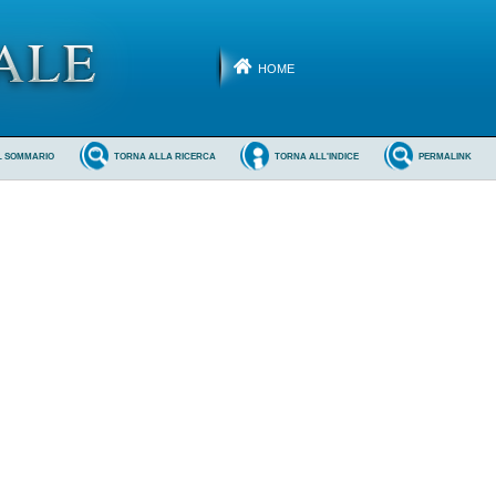
HOME
L SOMMARIO
TORNA ALLA RICERCA
TORNA ALL'INDICE
PERMALINK